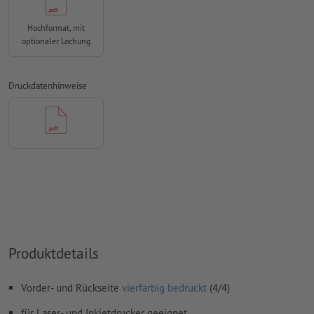
Überdruckeneinstellungen
werden von uns nicht geprüft
Hochformat, mit
Kommentare
werden gelöscht und nicht gedruckt
optionaler Lochung
Inhalte von
Formularfeldern
werden mitgedruckt
Druckdatenhinweise
Wie lege ich Druckdaten richtig an?
Produktdetails
Vorder- und Rückseite
vierfarbig bedruckt
(4/4)
für Laser- und Inkjetdrucker geeignet