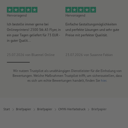
Hervorragend
Hervorragend
He
Ich bestelle immer gerne bei
Einfache Gestaltungsmöglichkeiten
Ex
Onlineprinters! 2500 Stk A5 Flyer, in
und perfekte Lösungen und sehr gute
Vi
ein paar Tagen geliefert für 73 EUR -
Preise mit perfekter Qualität.
au
in guter Qualit...
pü
25.07.2026
von Bluemel Online
23.07.2026
von Susanne Fabian
15
Wir nutzen Trustpilot als unabhängigen Dienstleister für die Einholung von
Bewertungen. Welche Maßnahmen Trustpilot trifft, um sicherzustellen, dass
es sich um echte Bewertungen handelt, finden Sie
hier
.
Start
Briefpapier
Briefpapier
CMYK-Vierfarbdruck
Briefpapier