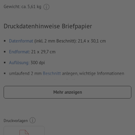
Gewicht: ca.
5,61 kg
Druckdatenhinweise Briefpapier
Datenformat
(inkl. 2 mm Beschnitt): 21,4 x 30,1 cm
Endformat
: 21 x 29,7 cm
Auflösung:
300 dpi
umlaufend 2 mm
Beschnitt
anlegen, wichtige Informationen
mit mind. 4 mm Abstand zum Endformat
Schriften
müssen vollständig eingebettet oder in Kurven
Mehr anzeigen
konvertiert werden
Farbmodus:
CMYK, FOGRA52 (PSO Uncoated v3 FOGRA52) für
ungestrichene Papiere
Druckvorlagen
Rechtschreib- und Satzfehler
werden von uns nicht geprüft