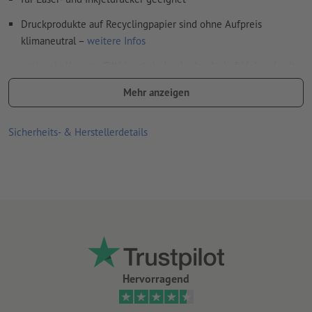
Druckprodukte auf Recyclingpapier sind ohne Aufpreis
klimaneutral –
weitere Infos
optionale Kuverts (DIN lang) sind unbedruckt, haftklebend, mit
Fenster links und grauem Innendruck
Mehr anzeigen
Hinweis:
Die optionale Lochung erfolgt nach DIN-Standard (ISO
838)
Sicherheits- & Herstellerdetails
Hervorragend