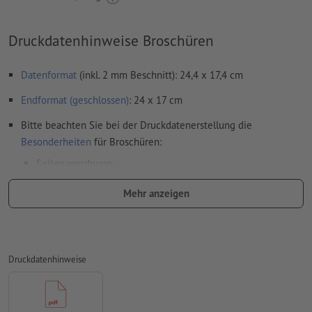
Druckdatenhinweise Broschüren
Datenformat
(inkl. 2 mm Beschnitt): 24,4 x 17,4 cm
Endformat (geschlossen)
: 24 x 17 cm
Bitte beachten Sie bei der Druckdatenerstellung die
Besonderheiten
für Broschüren:
Seitenanordnung:
wir übernehmen für Sie das Ausschießen des Innenteils,
Mehr anzeigen
also die Anordnung und Positionierung der Seiten auf
dem Druckbogen
dafür benötigen wir eine PDF-Datei mit fortlaufenden
Druckdatenhinweise
Einzelseiten
wenn Sie im Layoutprogramm mit Doppelseiten
arbeiten, exportieren Sie diese bitte anschließend als