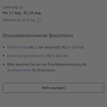
Lieferung ca.:
Mo, 17. Aug. - Di, 18. Aug.
Gewicht: ca.
16,22 kg
Druckdatenhinweise Broschüren
Datenformat
(inkl. 2 mm Beschnitt): 30,1 x 10,9 cm
Endformat (geschlossen)
: 29,7 x 10,5 cm
Bitte beachten Sie bei der Druckdatenerstellung die
Besonderheiten
für Broschüren:
Seitenanordnung:
wir übernehmen für Sie das Ausschießen des Innenteils,
Mehr anzeigen
also die Anordnung und Positionierung der Seiten auf
dem Druckbogen
dafür benötigen wir eine PDF-Datei mit fortlaufenden