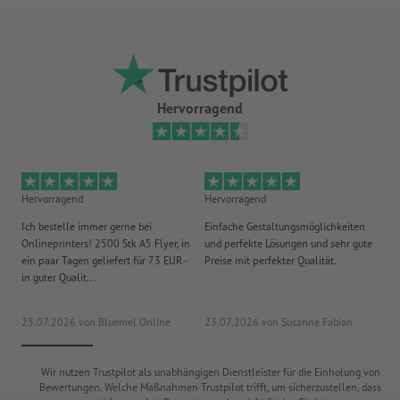
produktionstechnisch bedingt dezentriert wirken können.
Für jeden Druckauftrag kann nur ein Motiv hochgeladen
werden.
Hervorragend
Hervorragend
Hervorragend
He
Ich bestelle immer gerne bei
Einfache Gestaltungsmöglichkeiten
Ex
Onlineprinters! 2500 Stk A5 Flyer, in
und perfekte Lösungen und sehr gute
Vi
ein paar Tagen geliefert für 73 EUR -
Preise mit perfekter Qualität.
au
in guter Qualit...
pü
25.07.2026
von Bluemel Online
23.07.2026
von Susanne Fabian
15
Wir nutzen Trustpilot als unabhängigen Dienstleister für die Einholung von
Bewertungen. Welche Maßnahmen Trustpilot trifft, um sicherzustellen, dass