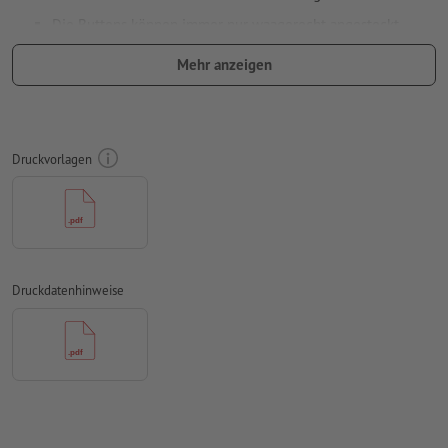
Die Buttons können immer nur waagerecht angesteckt
werden. Ihre Druckdaten werden immer entsprechend der
Mehr anzeigen
Leserichtung von uns so gedreht, damit sie nicht auf dem
Kopf stehen.
Schriftgröße: mindestens 8 Pt
Druckvorlagen
Sicherheitsabstand:
2 mm; Abstand der Texte/Informationen
zum Rand des Endformats, dies verhindert unerwünschten
Anschnitt.
Auflösung:
300 dpi
Schriften
müssen vollständig eingebettet oder in Kurven
Druckdatenhinweise
konvertiert werden
Farbmodus:
CMYK, FOGRA51 (PSO Coated v3) für gestrichene
Papiere, FOGRA52 (PSO Uncoated v3 FOGRA52) für
ungestrichene Papiere
Rechtschreib- und Satzfehler
werden von uns nicht geprüft