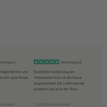
vorragend
Hervorragend
möglichkeiten und
Excellente Ausführung der
Perf
d sehr gute Preise
Visitenkarten bzw. ist der Druck
Ausw
.
ausgezeichnet. Die Lieferung war
Lief
pünktlich und auch der Preis...
ne Fabian
15.06.2026
von Gerhard
09.0