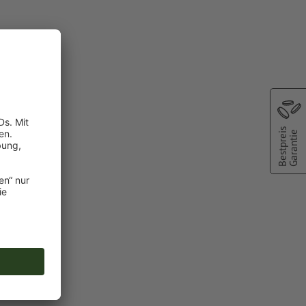
sergravur
die
Bestpreis
Garantie
, es ist keine
oder TIFF-