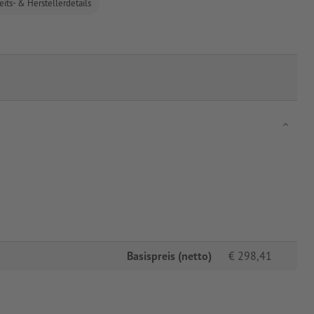
eits- & Herstellerdetails
Basispreis (netto)
€
298,41