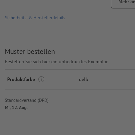
Mehr an
Batterietyp: 5 Knopfzellen
Sicherheits- & Herstellerdetails
Verarbeitung: Lasergravur
Gravurstand: auf der Taschenlampe
Muster bestellen
Bestellen Sie sich hier ein unbedrucktes Exemplar.
Produktfarbe
gelb
Standardversand (DPD)
Mi, 12. Aug.