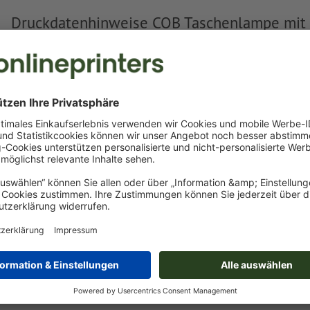
Druckdatenhinweise COB Taschenlampe mit
Flaschenöffner Prato
Datenformat
:
3 x 0,7 cm
Besonderheiten bei der Druckdatenerstellung:
Legen Sie ein weiteres Farbfeld an und weisen Sie der
La
entsprechende Farbe zu.
Benennung des Farbfelds: "Laser"
Farbtyp: Vollton
Farbwert: frei wählbar
Hinweis: diese "Farbe" dient lediglich Produktionszwecken
farbliche Gravur
Mehr anzeigen
Das druckfertige PDF darf nur Vektoren enthalten; JPEG- 
Bilder und -Vorlagen sind nicht geeignet