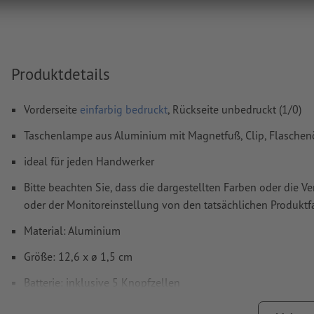
Weitere Informationen und Tipps zu
Vektordaten
finden S
Hilfecenter.
Rechtschreib- und Satzfehler
werden von uns nicht geprüft
Produktdetails
Wie lege ich Druckdaten richtig an?
Vorderseite
einfarbig bedruckt
, Rückseite unbedruckt (1/0)
Taschenlampe aus Aluminium mit Magnetfuß, Clip, Flaschen
ideal für jeden Handwerker
Bitte beachten Sie, dass die dargestellten Farben oder die 
oder der Monitoreinstellung von den tatsächlichen Produk
Material: Aluminium
Größe: 12,6 x ø 1,5 cm
Batterie: inklusive 5 Knopfzellen
Verpackung: Karton