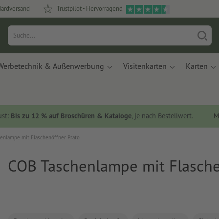
dardversand
Trustpilot - Hervorragend
Werbetechnik & Außenwerbung
Visitenkarten
Karten
ust:
Bis zu 12 % auf Broschüren & Kataloge
, je nach Bestellwert.
M
enlampe mit Flaschenöffner Prato
COB Taschenlampe mit Flasche