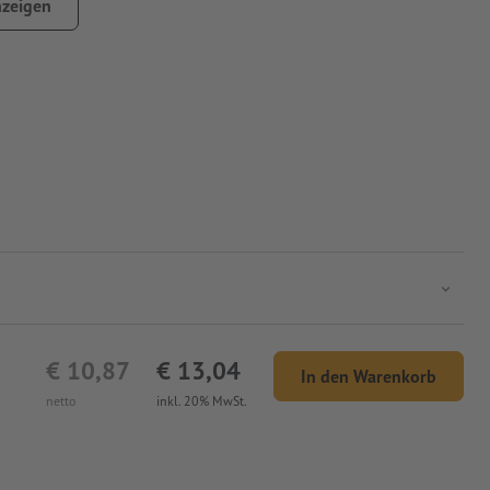
zeigen
€ 10,87
€ 13,04
In den Warenkorb
netto
inkl. 20% MwSt.