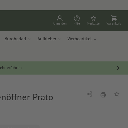
Anmelden
Hilfe
Merkliste
Warenkorb
Bürobedarf
Aufkleber
Werbeartikel
ehr erfahren
nöffner Prato
Drucken
Teilen
Auf die