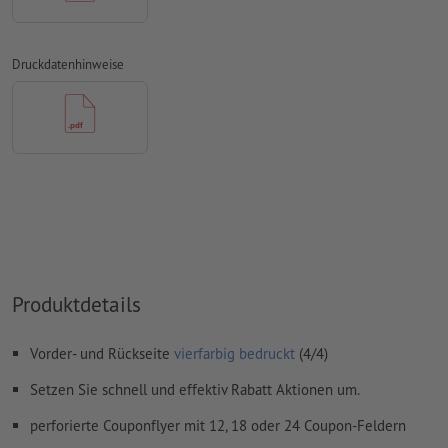
mit mind. 4 mm Abstand zum Endformat
Schriften
müssen vollständig eingebettet oder in Kurven
konvertiert werden
Druckdatenhinweise
Farbmodus:
CMYK, FOGRA51 (PSO Coated v3) für gestrichene
Papiere
Rechtschreib- und Satzfehler
werden von uns nicht geprüft
Überdruckeneinstellungen
werden von uns nicht geprüft
Kommentare
werden gelöscht und nicht gedruckt
Inhalte von
Formularfeldern
werden mitgedruckt
Produktdetails
Wie lege ich Druckdaten richtig an?
Vorder- und Rückseite
vierfarbig bedruckt
(4/4)
Setzen Sie schnell und effektiv Rabatt Aktionen um.
perforierte Couponflyer mit 12, 18 oder 24 Coupon-Feldern