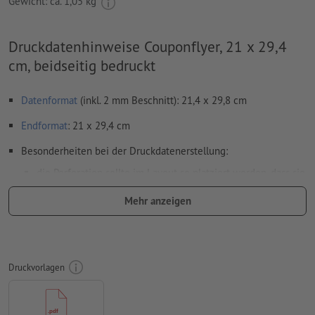
Gewicht: ca.
1,05 kg
Druckdatenhinweise Couponflyer, 21 x 29,4
cm, beidseitig bedruckt
Datenformat
(inkl. 2 mm Beschnitt): 21,4 x 29,8 cm
Endformat
: 21 x 29,4 cm
Besonderheiten bei der Druckdatenerstellung:
die Perforation sollte im Layout so platziert werden, dass sie
auf Vorder- und Rückseite übereinstimmt
Mehr anzeigen
auch Ihre Inhalte sollten auf die Perforation abgestimmt
sein, damit diese auch nach dem Abtrennen vollständig
lesbar sind
Druckvorlagen
Auflösung:
300 dpi
umlaufend 2 mm
Beschnitt
anlegen, wichtige Informationen