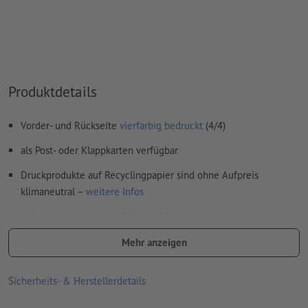
Überdruckeneinstellungen
werden von uns nicht geprüft
Kommentare
werden gelöscht und nicht gedruckt
Inhalte von
Formularfeldern
werden mitgedruckt
Produktdetails
Wie lege ich Druckdaten richtig an?
Vorder- und Rückseite
vierfarbig bedruckt
(4/4)
als Post- oder Klappkarten verfügbar
Druckprodukte auf Recyclingpapier sind ohne Aufpreis
klimaneutral –
weitere Infos
gefalzte Lieferung bei 300 g/m² Bilderdruckpapier möglich,
optionale Veredelung entfällt
Mehr anzeigen
optionale Kuverts (DIN C6) sind unbedruckt, nassgummiert,
ohne Fenster, mit grauem Seidenfutter und spitzer Klappe
Sicherheits- & Herstellerdetails
Lieferung, wenn keine Auswahlmöglichkeit besteht: plano