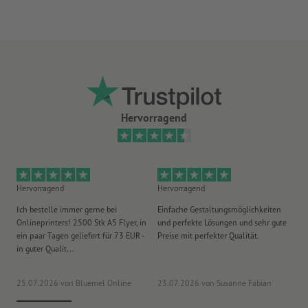
liegend (gerillt, jedoch nicht gefalzt)
Hervorragend
Hervorragend
Hervorragend
He
Ich bestelle immer gerne bei
Einfache Gestaltungsmöglichkeiten
Ex
Onlineprinters! 2500 Stk A5 Flyer, in
und perfekte Lösungen und sehr gute
Vi
ein paar Tagen geliefert für 73 EUR -
Preise mit perfekter Qualität.
au
in guter Qualit...
pü
25.07.2026
von Bluemel Online
23.07.2026
von Susanne Fabian
15