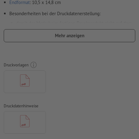
Endformat
: 10,5 x 14,8 cm
Besonderheiten bei der Druckdatenerstellung:
damit das Motiv beim fertigen Druckprodukt nicht auf dem
Kopf steht, sollte in den Druckdaten die
Leserichtung
Mehr anzeigen
berücksichtigt werden
auf die
Laufrichtung
können wir leider nicht immer achten
Auflösung:
300 dpi
Druckvorlagen
umlaufend 2 mm
Beschnitt
anlegen, wichtige Informationen
mit mind. 4 mm Abstand zum Endformat
Schriften
müssen vollständig eingebettet oder in Kurven
konvertiert werden
Druckdatenhinweise
Farbmodus:
CMYK, FOGRA51 (PSO Coated v3) für gestrichene
Papiere, FOGRA52 (PSO Uncoated v3 FOGRA52) für
ungestrichene Papiere
Rechtschreib- und Satzfehler
werden von uns nicht geprüft