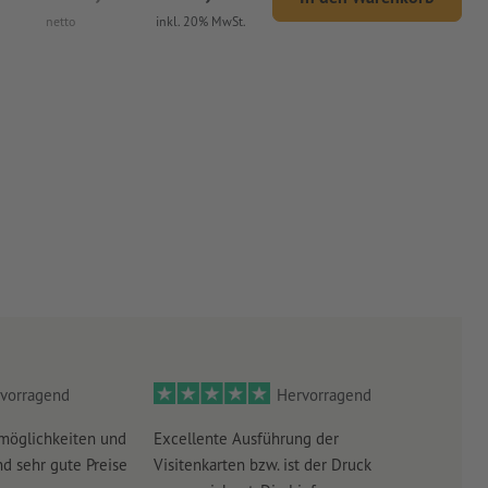
netto
inkl. 20% MwSt.
vorragend
Hervorragend
möglichkeiten und
Excellente Ausführung der
Perf
d sehr gute Preise
Visitenkarten bzw. ist der Druck
Ausw