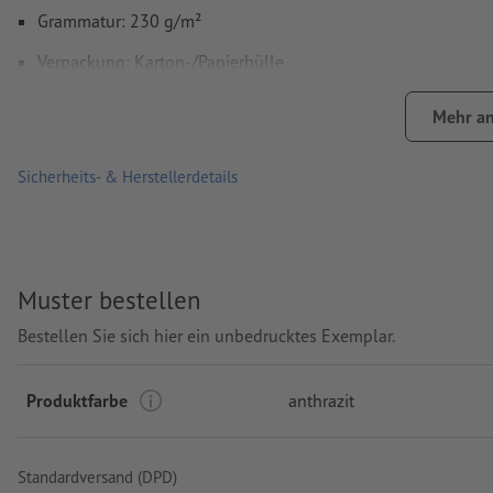
Grammatur: 230 g/m²
Verpackung: Karton-/Papierhülle
Verarbeitung: Siebdruck
Mehr an
Druckstand: auf dem weißen Etikett
Sicherheits- & Herstellerdetails
Muster bestellen
Bestellen Sie sich hier ein unbedrucktes Exemplar.
Produktfarbe
anthrazit
Standardversand (DPD)