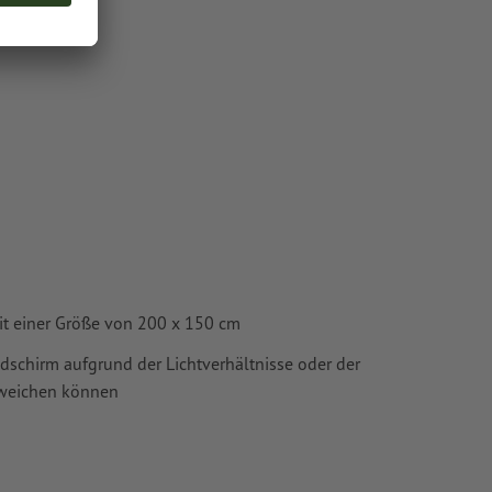
it einer Größe von 200 x 150 cm
ldschirm aufgrund der Lichtverhältnisse oder der
bweichen können