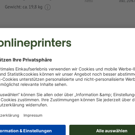
netto
inkl. 20%
Gewicht: ca.
19,8 kg
Druckdatenhinweise Decke Kaunas
Datenformat
:
8 x 6 cm
Besonderheiten bei der Druckdatenerstellung:
das Produkt ist mit einer
Sonderfarbe
bedruckbar (Vollton
(Pantone FORMULA GUIDE Solid Coated, außer Metallic u
Neonfarben) )
das Trägermaterial kann beim
Druck mit weißer Farbe
dur
Das druckfertige PDF darf nur Vektoren enthalten; JPEG- 
Bilder und -Vorlagen sind nicht geeignet
Weitere Informationen und Tipps zu
Vektordaten
finden S