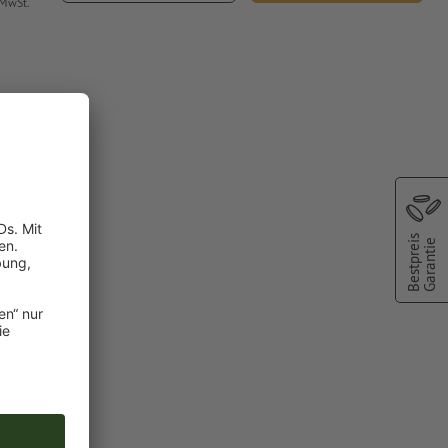
 MwSt.
Bestpreis
Garantie
farbe:
nd
chscheinen
oder TIFF-
ie in unserem