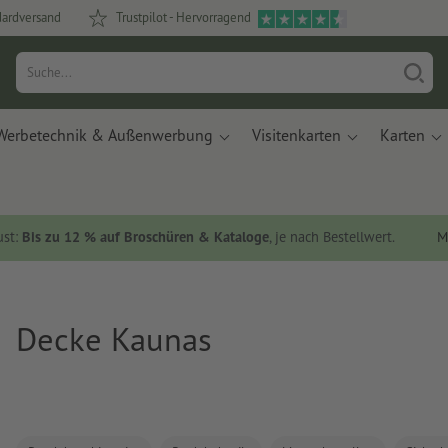
dardversand
Trustpilot - Hervorragend
Werbetechnik & Außenwerbung
Visitenkarten
Karten
ust:
Bis zu 12 % auf Broschüren & Kataloge
, je nach Bestellwert.
M
Decke Kaunas