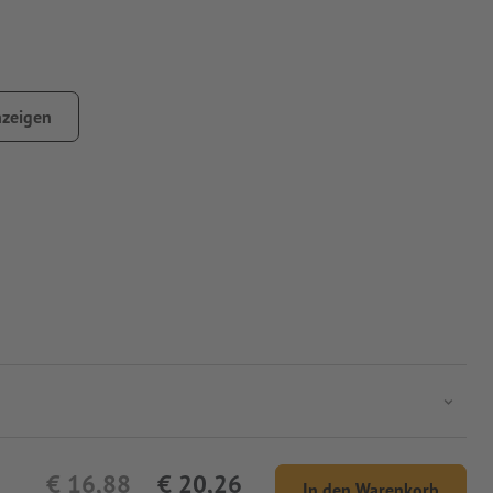
zeigen
€ 16,88
€ 20,26
In den Warenkorb