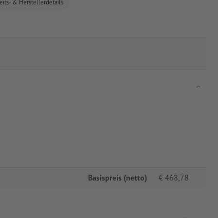
eits- & Herstellerdetails
Basispreis (netto)
€
468,78