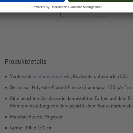
Hilfecenter.
Mehr anzeigen
Rechtschreib- und Satzfehler
werden von uns nicht geprüft
Wie lege ich Druckdaten richtig an?
Produktdetails
Vorderseite
einfarbig bedruckt
, Rückseite unbedruckt (1/0)
Decke aus Polyester-Flanell-Fleece (Grammatur 230 g/m²) m
Bitte beachten Sie, dass die dargestellten Farben auf dem Bi
Monitoreinstellung von den tatsächlichen Produktfarben a
Material: Fleece, Polyester
Größe: 200 x 150 cm