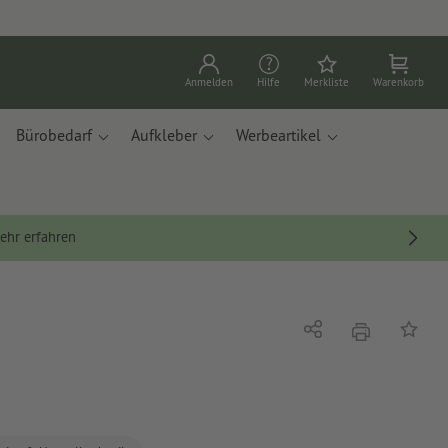
Anmelden
Hilfe
Merkliste
Warenkorb
Bürobedarf
Aufkleber
Werbeartikel
ehr erfahren
Drucken
Teilen
Auf die