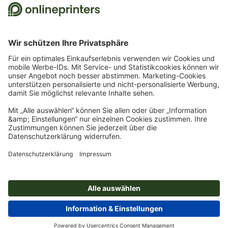
Bestellung ist nur ein Gutscheincode einlösbar. Mehrfach einlösbar. Keine
Barauszahlung. Nicht mit weiteren Aktionen kombinierbar. Die Aktion gilt bis
einschließlich 31.8.2026.
2
Sie erhalten zunächst eine E-Mail, in der Sie die Anmeldung zum Newsletter durch
einen Klick bestätigen. Erst dann senden wir Ihnen den Rabattcode und künftig
unseren Newsletter zu. Natürlich können Sie sich jederzeit wieder abmelden.
Maximale Höhe des Rabatts: 150 € des Bestellwerts (netto). Einmalig einlösbar.
Kein Mindestbestellwert. Keine Barauszahlung. Nicht mit weiteren Aktionen oder
Gutscheincodes kombinierbar.
Der Gutschein ist nach Erhalt sechs Wochen gültig.
3
Einfach den Gutscheincode STICKYNOTES26-20 im dafür vorgesehenen Feld im
Warenkorb eintragen und auf ausgewählte Produkte sparen. Kein
Mindestbestellwert. Mehrfach einlösbar. Keine Barauszahlung. Nicht mit weiteren
Aktionen kombinierbar. Die Aktion gilt bis einschließlich 31.08.2026.
4
Einfach den Gutscheincode CALENDARS10-26 im dafür vorgesehenen Feld im
Warenkorb eintragen und auf ausgewählte Produkte sparen. Kein
Mindestbestellwert. Mehrfach einlösbar. Keine Barauszahlung. Nicht mit weiteren
Aktionen kombinierbar. Die Aktion gilt bis einschließlich 31.08.2026.