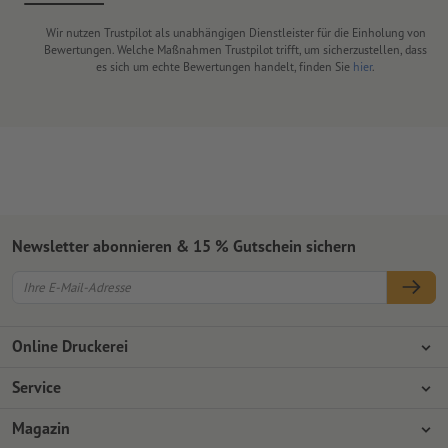
Wir nutzen Trustpilot als unabhängigen Dienstleister für die Einholung von
Bewertungen. Welche Maßnahmen Trustpilot trifft, um sicherzustellen, dass
es sich um echte Bewertungen handelt, finden Sie
hier
.
Newsletter abonnieren & 15 % Gutschein sichern
Online Druckerei
Über Onlineprinters
Service
Presse
Zahlungsarten
Magazin