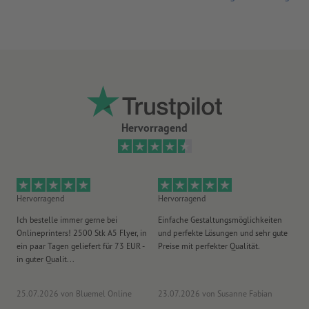
Hervorragend
Hervorragend
Hervorragend
He
Ich bestelle immer gerne bei
Einfache Gestaltungsmöglichkeiten
Ex
Onlineprinters! 2500 Stk A5 Flyer, in
und perfekte Lösungen und sehr gute
Vi
ein paar Tagen geliefert für 73 EUR -
Preise mit perfekter Qualität.
au
in guter Qualit...
pü
25.07.2026
von Bluemel Online
23.07.2026
von Susanne Fabian
15