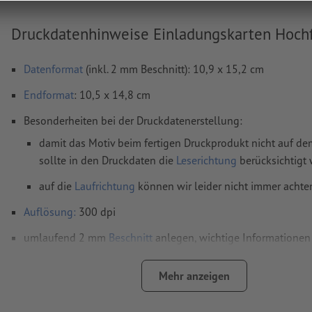
Druckdatenhinweise Einladungskarten Hochf
Datenformat
(inkl. 2 mm Beschnitt): 10,9 x 15,2 cm
Endformat
: 10,5 x 14,8 cm
Besonderheiten bei der Druckdatenerstellung:
damit das Motiv beim fertigen Druckprodukt nicht auf dem
sollte in den Druckdaten die
Leserichtung
berücksichtigt
auf die
Laufrichtung
können wir leider nicht immer achte
Auflösung:
300 dpi
umlaufend 2 mm
Beschnitt
anlegen, wichtige Informationen 
mm Abstand zum Endformat
Mehr anzeigen
Schriften
müssen vollständig eingebettet oder in Kurven kon
werden