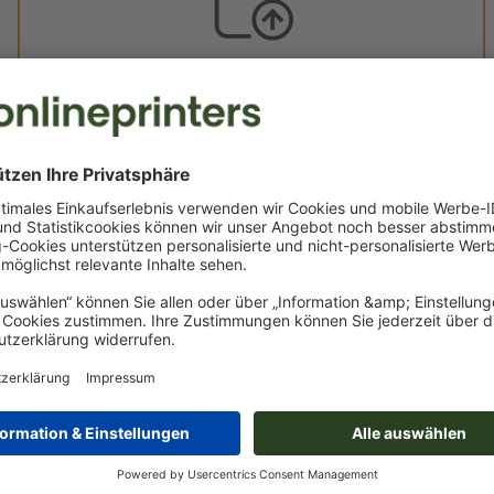
Eigene Druckdaten
Sie können Ihre Druckdaten vor oder nach dem Kauf
hochladen.
Jetzt hochladen
Lieferung ca.:
€ 21,61
€ 25
Mo, 17. Aug.
netto
inkl. 20
Gewicht: ca.
46,6 g