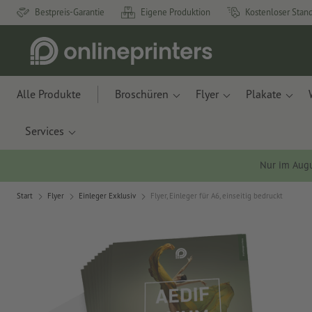
Bestpreis-Garantie
Eigene Produktion
Kostenloser Stan
Alle Produkte
Broschüren
Flyer
Plakate
Services
Nur im Aug
Start
Flyer
Einleger Exklusiv
Flyer, Einleger für A6, einseitig bedruckt