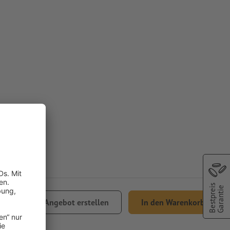
Bestpreis
Garantie
,64
Angebot erstellen
In den Warenkorb
% MwSt.