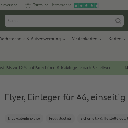
dardversand
Trustpilot - Hervorragend
Werbetechnik & Außenwerbung
Visitenkarten
Karten
ust:
Bis zu 12 % auf Broschüren & Kataloge
, je nach Bestellwert.
M
Flyer, Einleger für A6, einseiti
Druckdatenhinweise
Produktdetails
Sicherheits- & Herstellerdetai