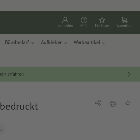
Anmelden
Hilfe
Merkliste
Warenkorb
Bürobedarf
Aufkleber
Werbeartikel
ehr erfahren
g bedruckt
Drucken
Teilen
Auf die
ls