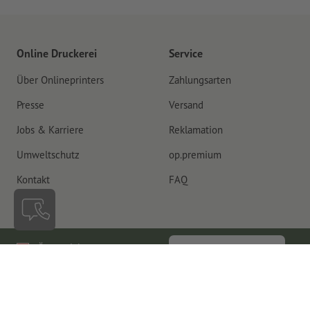
Online Druckerei
Service
Über Onlineprinters
Zahlungsarten
Presse
Versand
Jobs & Karriere
Reklamation
Umweltschutz
op.premium
Kontakt
FAQ
Österreich
Vertrag widerrufen