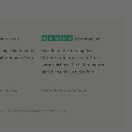
vorragend
Hervorragend
möglichkeiten und
Excellente Ausführung der
Perf
d sehr gute Preise
Visitenkarten bzw. ist der Druck
Ausw
.
ausgezeichnet. Die Lieferung war
Lief
pünktlich und auch der Preis...
ne Fabian
15.06.2026
von Gerhard
09.0
um echte Bewertungen handelt, finden Sie
hier
.