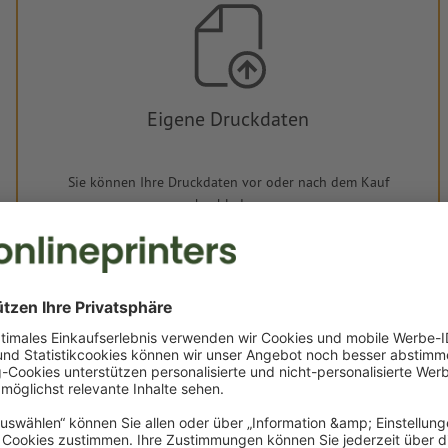
Eigene Druckdaten
Sie können Ihre Druckdaten vor oder nach dem Kauf
hochladen.
Jetzt hochladen
Lieferung ca.:
€ 42,20
€ 50
Mi, 12. Aug. - Do, 13. Aug.
netto
inkl. 20
Gewicht: ca.
4,34 kg