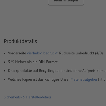
Mehr anzeigen
Rechtschreib- und Satzfehler
werden von uns nicht geprüft
Überdruckeneinstellungen
werden von uns nicht geprüft
Kommentare
werden gelöscht und nicht gedruckt
Inhalte von
Formularfeldern
werden mitgedruckt
Produktdetails
Wie lege ich Druckdaten richtig an?
Vorderseite
vierfarbig bedruckt
, Rückseite unbedruckt (4/0)
5 % kleiner als ein DIN-Format
Druckprodukte auf Recyclingpapier sind ohne Aufpreis klima
Welches Papier ist das Richtige? Unser
Materialratgeber
hilft
Sicherheits- & Herstellerdetails