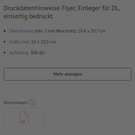
Druckdatenhinweise Flyer, Einleger für DL,
einseitig bedruckt
Datenformat
(inkl. 2 mm Beschnitt): 10,4 x 20,7 cm
Endformat
: 10 x 20,3 cm
Auflösung:
300 dpi
umlaufend 2 mm
Beschnitt
anlegen, wichtige Informationen
mit mind. 4 mm Abstand zum Endformat
Mehr anzeigen
Schriften
müssen vollständig eingebettet oder in Kurven
konvertiert werden
Farbmodus:
CMYK, FOGRA51 (PSO Coated v3) für gestrichene
Druckvorlagen
Papiere, FOGRA52 (PSO Uncoated v3 FOGRA52) für
ungestrichene Papiere
Rechtschreib- und Satzfehler
werden von uns nicht geprüft