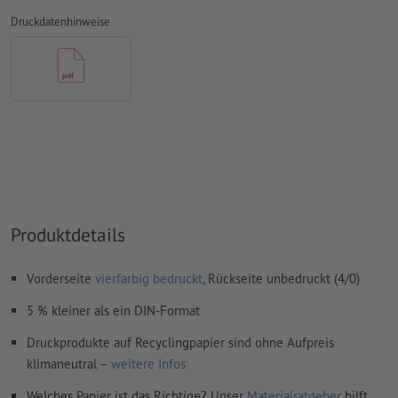
Überdruckeneinstellungen
werden von uns nicht geprüft
Druckdatenhinweise
Kommentare
werden gelöscht und nicht gedruckt
Inhalte von
Formularfeldern
werden mitgedruckt
Wie lege ich Druckdaten richtig an?
Produktdetails
Vorderseite
vierfarbig bedruckt
, Rückseite unbedruckt (4/0)
5 % kleiner als ein DIN-Format
Druckprodukte auf Recyclingpapier sind ohne Aufpreis
klimaneutral –
weitere Infos
Welches Papier ist das Richtige? Unser
Materialratgeber
hilft