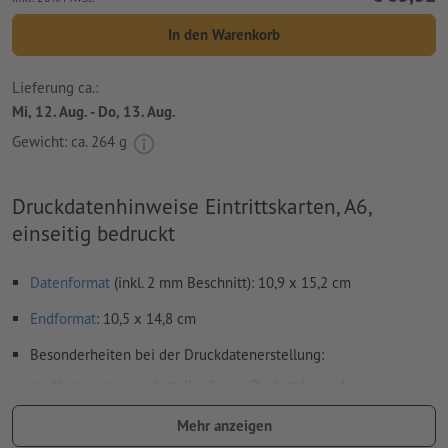
In den Warenkorb
Lieferung ca.:
Mi, 12. Aug. - Do, 13. Aug.
Gewicht: ca.
264 g
Druckdatenhinweise Eintrittskarten, A6,
einseitig bedruckt
Datenformat
(inkl. 2 mm Beschnitt): 10,9 x 15,2 cm
Endformat
: 10,5 x 14,8 cm
Besonderheiten bei der Druckdatenerstellung:
Nummerierung 6-stellig (keine Buchstaben oder
Sonderzeichen) und/oder Perforation (auch mehrfach)
Mehr anzeigen
Positionen der Nummerierung und Perforation frei wählbar