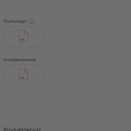
Ausrichtung der Nummerierung und Perforation horizontal
oder vertikal.
Druckvorlagen
Nummerierungsfeld mind. 24 x 6 mm. Schriftgröße der
Nummerierung: 12pt. Schriftfarbe: schwarz.
Die Nummerierung ist nur einseitig möglich
Abstand der Nummerierung zum Rand mind. 5 mm
Druckdatenhinweise
Die Druckdaten können entweder im Hoch- oder im
Querformat erstellt werden. Passen Sie Ihre Druckdaten
entsprechend an.
Auflösung:
300 dpi
umlaufend 2 mm
Beschnitt
anlegen, wichtige Informationen
mit mind. 4 mm Abstand zum Endformat
Schriften
müssen vollständig eingebettet oder in Kurven
konvertiert werden
Produktdetails