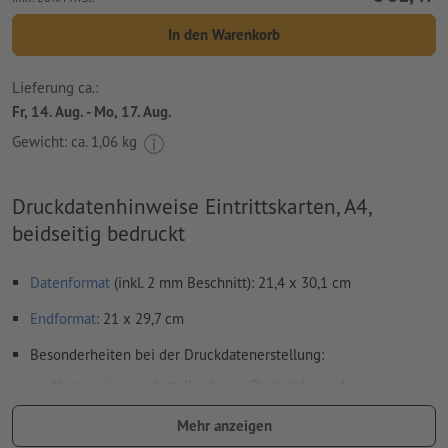
In den Warenkorb
Lieferung ca.:
Fr, 14. Aug. - Mo, 17. Aug.
Gewicht: ca.
1,06 kg
Druckdatenhinweise Eintrittskarten, A4,
beidseitig bedruckt
Datenformat
(inkl. 2 mm Beschnitt): 21,4 x 30,1 cm
Endformat
: 21 x 29,7 cm
Besonderheiten bei der Druckdatenerstellung:
Nummerierung 6-stellig (keine Buchstaben oder
Sonderzeichen) und/oder Perforation (auch mehrfach)
Mehr anzeigen
Positionen der Nummerierung und Perforation frei wählbar