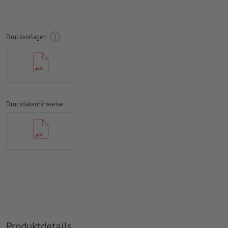
Ausrichtung der Nummerierung und Perforation horizontal
oder vertikal.
Druckvorlagen
Nummerierungsfeld mind. 24 x 6 mm. Schriftgröße der
Nummerierung: 12pt. Schriftfarbe: schwarz.
Die Nummerierung ist nur einseitig möglich
Abstand der Nummerierung zum Rand mind. 5 mm
Druckdatenhinweise
Die Druckdaten können entweder im Hoch- oder im
Querformat erstellt werden. Passen Sie Ihre Druckdaten
entsprechend an.
Auflösung:
300 dpi
umlaufend 2 mm
Beschnitt
anlegen, wichtige Informationen
mit mind. 4 mm Abstand zum Endformat
Schriften
müssen vollständig eingebettet oder in Kurven
konvertiert werden
Produktdetails