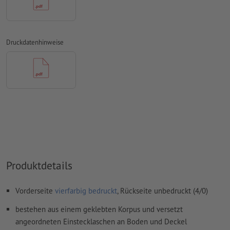
belassen um die genaue Position Ihres Designs zu
gewährleisten. Diese Konturen werden nicht mit gedruckt.
Auflösung:
300 dpi
Druckdatenhinweise
umlaufend 2 mm
Beschnitt
anlegen, wichtige Informationen
mit mind. 4 mm Abstand zum Endformat
Schriften
müssen vollständig eingebettet oder in Kurven
konvertiert werden
Farbmodus:
CMYK, FOGRA51 (PSO Coated v3) für gestrichene
Papiere, FOGRA52 (PSO Uncoated v3 FOGRA52) für
ungestrichene Papiere
Rechtschreib- und Satzfehler
werden von uns nicht geprüft
Produktdetails
Überdruckeneinstellungen
werden von uns nicht geprüft
Vorderseite
vierfarbig bedruckt
, Rückseite unbedruckt (4/0)
Kommentare
werden gelöscht und nicht gedruckt
bestehen aus einem geklebten Korpus und versetzt
Inhalte von
Formularfeldern
werden mitgedruckt
angeordneten Einstecklaschen an Boden und Deckel