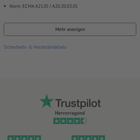
Norm: ECMA A2120 / A20.20.03.01
Wie lege ich Druckdaten richtig an?
dank Einstecklaschen leicht zu öffnen und wiederverschließbar
einfach zu befüllen
Mehr anzeigen
gut stapelbar und daher optimal für Transport und Präsentation
Sicherheits- & Herstellerdetails
geeignet
Einstecklaschen am Boden und Deckel umfassen jeweils eine
Stecklasche und zwei Staublaschen
Zum Verschließen zuerst beide Staublaschen und dann die
Stecklasche einklappen
Die versetzt angeordneten Stecklaschen an Boden und Deckel
werden in entgegengesetzte Richtungen eingesteckt
Hervorragend
präzise Kanten dank Laserstanzung
Hinweis: Auf der Innenseite der Schachteln können beim
Lasern der Falzlinien Schmauchspuren entstehen