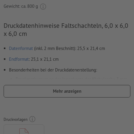
Gewicht: ca.
800 g
Druckdatenhinweise Faltschachteln, 6,0 x 6,0
x 6,0 cm
Datenformat
(inkl. 2 mm Beschnitt): 25,5 x 21,4 cm
Endformat
: 25,1 x 21,1 cm
Besonderheiten bei der Druckdatenerstellung:
Druckmotiv muss an der Innenkante der Klebelasche 3 mm
hineinragen (Überfüllung); Rest der Klebelasche muss
Mehr anzeigen
unbedruckt bleiben
schwarze Elemente nur mit 100 % Schwarz anlegen (z. B.
Barcodes wie EAN, QR-Codes, Texte usw.)
Druckvorlagen
Die technischen Konturen in Sonderfarben (z.B. Stanze,
Rillung, Perforation, Leimspur) im Druckdaten-PDF bitte