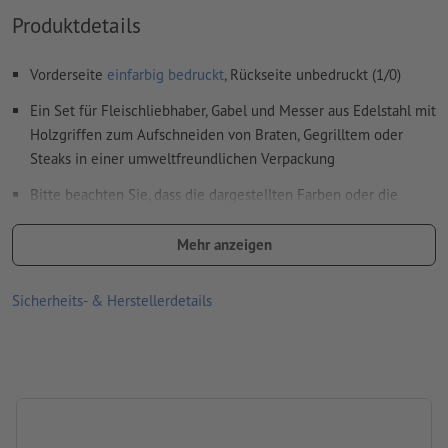
Weitere Informationen und Tipps zu
Vektordaten
finden Sie
Produktdetails
in unserem Hilfecenter.
Rechtschreib- und Satzfehler
werden von uns nicht geprüft
Vorderseite
einfarbig bedruckt
, Rückseite unbedruckt (1/0)
Ein Set für Fleischliebhaber, Gabel und Messer aus Edelstahl mit
Wie lege ich Druckdaten richtig an?
Holzgriffen zum Aufschneiden von Braten, Gegrilltem oder
Steaks in einer umweltfreundlichen Verpackung
Bitte beachten Sie, dass die dargestellten Farben oder die
Veredelung auf dem Bildschirm aufgrund der Lichtverhältnisse
oder der Monitoreinstellung von den tatsächlichen
Mehr anzeigen
Produktfarben abweichen können
Sicherheits- & Herstellerdetails
Größe: 33,7 x 9,8 x 2,5 cm
Verpackung: Karton
Verarbeitung: Lasergravur
Gravurstand: mittig auf der Klinge