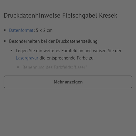
Druckdatenhinweise Fleischgabel Kresek
Datenformat
:
5 x 2 cm
Besonderheiten bei der Druckdatenerstellung:
Legen Sie ein weiteres Farbfeld an und weisen Sie der
Lasergravur
die entsprechende Farbe zu.
Benennung des Farbfelds: "Laser"
Farbtyp: Vollton
Mehr anzeigen
Farbwert: frei wählbar
Hinweis: diese "Farbe" dient lediglich Produktionszwecken,
es ist keine farbliche Gravur
Das druckfertige PDF darf nur Vektoren enthalten; JPEG-
oder TIFF- Bilder und -Vorlagen sind nicht geeignet