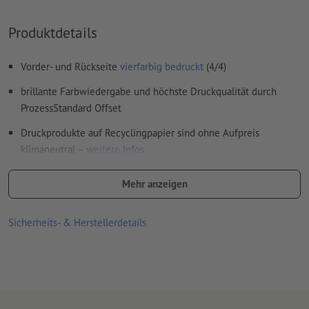
Inhalte von
Formularfeldern
werden mitgedruckt
Produktdetails
Wie lege ich Druckdaten richtig an?
Vorder- und Rückseite
vierfarbig bedruckt
(4/4)
brillante Farbwiedergabe und höchste Druckqualität durch
ProzessStandard Offset
Druckprodukte auf Recyclingpapier sind ohne Aufpreis
klimaneutral –
weitere Infos
Formatempfehlungen:
Mehr anzeigen
DIN lang, DIN A5 und Postkartenformat DIN A6 für Auslagen,
da sie gut in der Hand liegen
Sicherheits- & Herstellerdetails
DIN A7 und DIN A8 bei Verteilaktionen, da sich die kleinen
Formate gut zum Einstecken eignen
DIN A4 für viele Informationen oder Fragen
ungewöhnliche Formen oder Größen, wie quadratische und