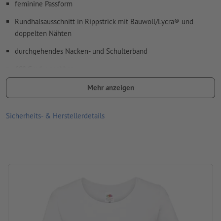
feminine Passform
Rundhalsausschnitt in Rippstrick mit Bauwoll/Lycra® und
doppelten Nähten
durchgehendes Nacken- und Schulterband
60° Grad waschbar
trocknergeeignet
Mehr anzeigen
Grammatur: 190 g/m²
Sicherheits- & Herstellerdetails
Material: Baumwolle
Produktmarke: Fruit of the Loom
Verarbeitung: Siebdruck