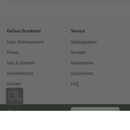
Online Druckerei
Service
Über Onlineprinters
Zahlungsarten
Presse
Versand
Jobs & Karriere
Reklamation
Umweltschutz
op.premium
Kontakt
FAQ
Österreich
Vertrag widerrufen