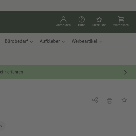
Anmelden
Hilfe
Merkliste
Warenkorb
Bürobedarf
Aufkleber
Werbeartikel
ehr erfahren
Drucken
Teilen
Auf die
ls