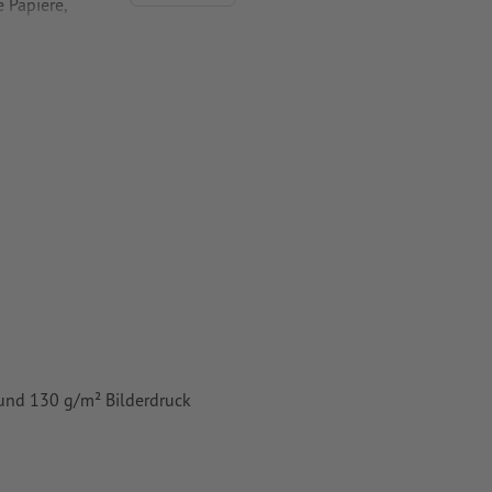
 Papiere,
piere
 Kopf steht,
 werden
 und 130 g/m² Bilderdruck