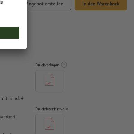
,45
Angebot erstellen
In den Warenkorb
% MwSt.
Druckvorlagen
mit mind. 4
Druckdatenhinweise
vertiert