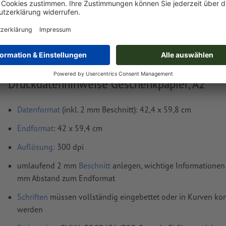
Lieferung ca.:
€ 34,54
€ 41
Do, 13. Aug. - Fr, 14. Aug.
netto
inkl. 20
Gewicht: ca.
249,5 g
Druckdatenhinweise Geschenkpapier, A2
Datenformat
(inkl. 2 mm Beschnitt): 42,4 x 59,8 cm
Endformat
: 42 x 59,4 cm
Auflösung:
300 dpi
umlaufend 2 mm
Beschnitt
anlegen, wichtige Informationen 
mm Abstand zum Endformat
Schriften
müssen vollständig eingebettet oder in Kurven kon
werden