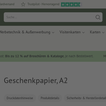
dardversand
Trustpilot - Hervorragend
Werbetechnik & Außenwerbung
Visitenkarten
Karten
ust:
Bis zu 12 % auf Broschüren & Kataloge
, je nach Bestellwert.
M
Geschenkpapier, A2
Druckdatenhinweise
Produktdetails
Sicherheits- & Herstellerdetai