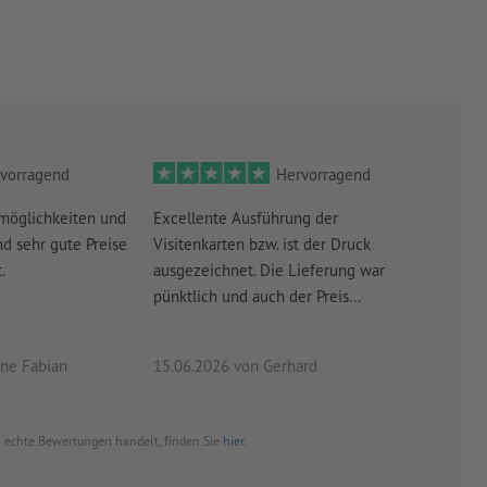
vorragend
Hervorragend
möglichkeiten und
Excellente Ausführung der
Perf
d sehr gute Preise
Visitenkarten bzw. ist der Druck
Ausw
.
ausgezeichnet. Die Lieferung war
Lief
pünktlich und auch der Preis...
ne Fabian
15.06.2026
von Gerhard
09.0
um echte Bewertungen handelt, finden Sie
hier
.