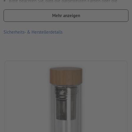
Bitte beachten Sie, dass die dargestellten Farben oder die
Veredelung auf dem Bildschirm aufgrund der Lichtverhältnisse
oder der Monitoreinstellung von den tatsächlichen
Mehr anzeigen
Produktfarben abweichen können
Sicherheits- & Herstellerdetails
Material: Bambus, Glas
Größe: 23,8 x ø 7 cm
Verpackung: Karton
Füllmenge: 420 ml
Verarbeitung: Lasergravur
Gravurstand: auf dem Bambuspart