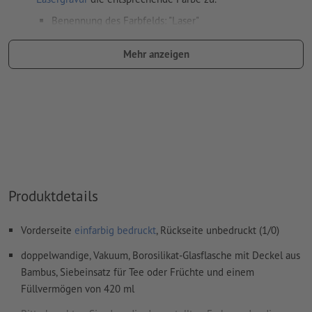
Benennung des Farbfelds: "Laser"
Farbtyp: Vollton
Mehr anzeigen
Farbwert: frei wählbar
Hinweis: diese "Farbe" dient lediglich Produktionszwecken,
es ist keine farbliche Gravur
Das druckfertige PDF darf nur Vektoren enthalten; JPEG-
oder TIFF- Bilder und -Vorlagen sind nicht geeignet
Weitere Informationen und Tipps zu
Vektordaten
finden Sie
Produktdetails
in unserem Hilfecenter.
Rechtschreib- und Satzfehler
werden von uns nicht geprüft
Vorderseite
einfarbig bedruckt
, Rückseite unbedruckt (1/0)
Hinweis: Bitte beachten Sie, dass bei Naturmaterialien die
doppelwandige, Vakuum, Borosilikat-Glasflasche mit Deckel aus
Gravurfarben unterschiedlich ausfallen können.
Bambus, Siebeinsatz für Tee oder Früchte und einem
Füllvermögen von 420 ml
Wie lege ich Druckdaten richtig an?