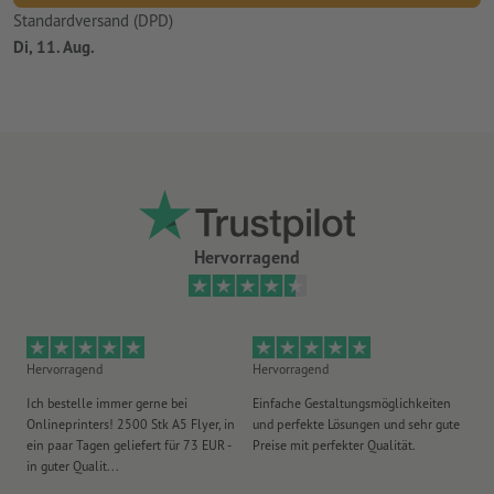
Standardversand (DPD)
Di, 11. Aug.
Hervorragend
Hervorragend
Hervorragend
He
Ich bestelle immer gerne bei
Einfache Gestaltungsmöglichkeiten
Ex
Onlineprinters! 2500 Stk A5 Flyer, in
und perfekte Lösungen und sehr gute
Vi
ein paar Tagen geliefert für 73 EUR -
Preise mit perfekter Qualität.
au
in guter Qualit...
pü