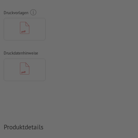
Schriften
müssen vollständig eingebettet oder in Kurven
konvertiert werden
Druckvorlagen
Farbmodus:
CMYK, FOGRA51 (PSO Coated v3)
Rechtschreib- und Satzfehler
werden von uns nicht geprüft
Überdruckeneinstellungen
werden von uns nicht geprüft
Druckdatenhinweise
Kommentare
werden gelöscht und nicht gedruckt
Inhalte von
Formularfeldern
werden mitgedruckt
Wie lege ich Druckdaten richtig an?
Produktdetails