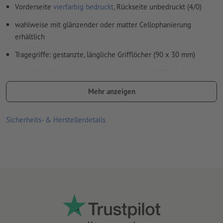
Vorderseite
vierfarbig bedruckt
, Rückseite unbedruckt (4/0)
wahlweise mit glänzender oder matter Cellophanierung
erhältlich
Tragegriffe: gestanzte, längliche Grifflöcher (90 x 30 mm)
hohe Stabilität durch Kartonverstärkung aus 900 g/m²
Graupappe im Rundumschlag und fest eingeklebtem
Mehr anzeigen
Bodenkarton aus 350 g/m² Graupappe
Traglast: bis 6 kg
Sicherheits- & Herstellerdetails
alle eingesetzten Papiere, Farben, Lacke und Leime sind
lebensmittelunbedenklich
die Tragetaschen werden halbautomatisch gefertigt,
geringfügige Verarbeitungsabweichungen sind daher möglich
Größe: 54 x 45 x 14 cm
Verarbeitung: Offsetdruck