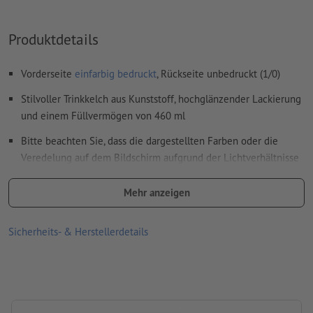
oder TIFF- Bilder und -Vorlagen sind nicht geeignet
Produktdetails
Weitere Informationen und Tipps zu
Vektordaten
finden Sie
in unserem Hilfecenter.
Vorderseite
einfarbig bedruckt
, Rückseite unbedruckt (1/0)
Rechtschreib- und Satzfehler
werden von uns nicht geprüft
Stilvoller Trinkkelch aus Kunststoff, hochglänzender Lackierung
und einem Füllvermögen von 460 ml
Wie lege ich Druckdaten richtig an?
Bitte beachten Sie, dass die dargestellten Farben oder die
Veredelung auf dem Bildschirm aufgrund der Lichtverhältnisse
oder der Monitoreinstellung von den tatsächlichen
Produktfarben abweichen können
Mehr anzeigen
Größe: 22 x ø 8,5 cm
Sicherheits- & Herstellerdetails
Verpackung: Karton
Füllmenge: 460 ml
Verarbeitung: Lasergravur