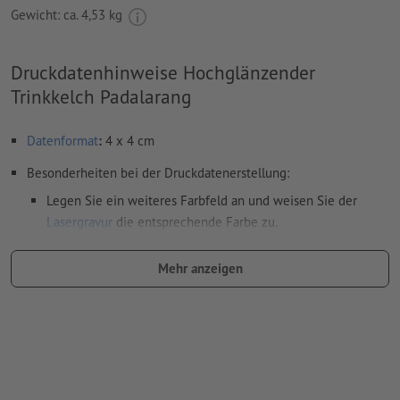
Gewicht: ca.
4,53 kg
Druckdatenhinweise Hochglänzender
Trinkkelch Padalarang
Datenformat
:
4 x 4 cm
Besonderheiten bei der Druckdatenerstellung:
Legen Sie ein weiteres Farbfeld an und weisen Sie der
Lasergravur
die entsprechende Farbe zu.
Benennung des Farbfelds: "Laser"
Mehr anzeigen
Farbtyp: Vollton
Farbwert: frei wählbar
Hinweis: diese "Farbe" dient lediglich Produktionszwecken,
es ist keine farbliche Gravur
Das druckfertige PDF darf nur Vektoren enthalten; JPEG-