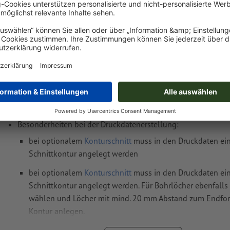
Gewicht: ca.
420 g
Druckdatenhinweise Hohlkammerplatten, 70
Datenformat
(inkl. 2 mm Beschnitt): 70,4 x 100,4 cm
Endformat
: 70 x 100 cm
Besonderheiten bei der Druckdatenerstellung:
bei optionalem
Konturschnitt
muss in den Druckdaten ein
Schnittkontur angelegt werden
bei optionalem
Konturschnitt
muss in den Druckdaten ein
Schnittkontur angelegt werden. Für Bohrlöcher ebenfalls
wählen und Löcher mit mind. 20 mm Abstand zum Endfor
Kontur anlegen.
Auflösung:
150 dpi