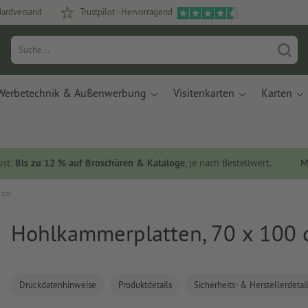
dardversand
Trustpilot - Hervorragend
Werbetechnik & Außenwerbung
Visitenkarten
Karten
ust:
Bis zu 12 % auf Broschüren & Kataloge
, je nach Bestellwert.
M
0 cm
Hohlkammerplatten, 70 x 100
Druckdatenhinweise
Produktdetails
Sicherheits- & Herstellerdetai