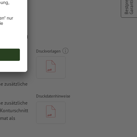
Bestpreis
Garantie
 x 100 cm
Druckvorlagen
e zusätzliche
Druckdatenhinweise
e zusätzliche
 Konturschnitt
mat als