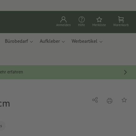
Anmelden
Hilfe
Merkliste
Warenkorb
Bürobedarf
Aufkleber
Werbeartikel
ehr erfahren
 cm
Drucken
Teilen
Auf die
ls