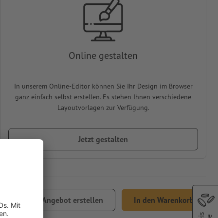
Online gestalten
In unserem Online-Editor können Sie Ihr Design im Browser
ganz einfach selbst erstellen. Es stehen Ihnen verschiedene
Layoutvorlagen zur Verfügung.
Jetzt gestalten
,86
Angebot erstellen
In den Warenkorb
% MwSt.