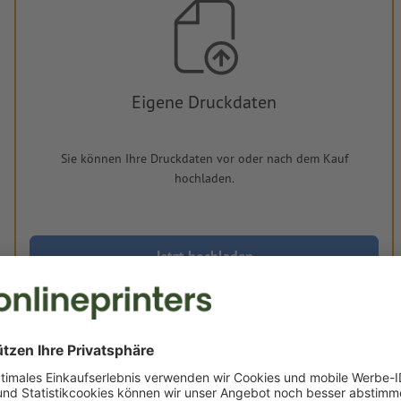
Eigene Druckdaten
Sie können Ihre Druckdaten vor oder nach dem Kauf
hochladen.
Jetzt hochladen
Lieferung ca.:
€ 57,38
€ 68
Mo, 17. Aug. - Di, 18. Aug.
netto
inkl. 20