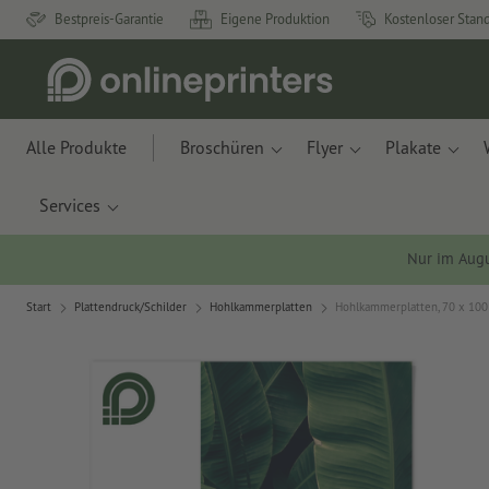
Bestpreis-Garantie
Eigene Produktion
Kostenloser Stan
Alle Produkte
Broschüren
Flyer
Plakate
Services
Nur im Aug
Start
Plattendruck/Schilder
Hohlkammerplatten
Hohlkammerplatten, 70 x 10