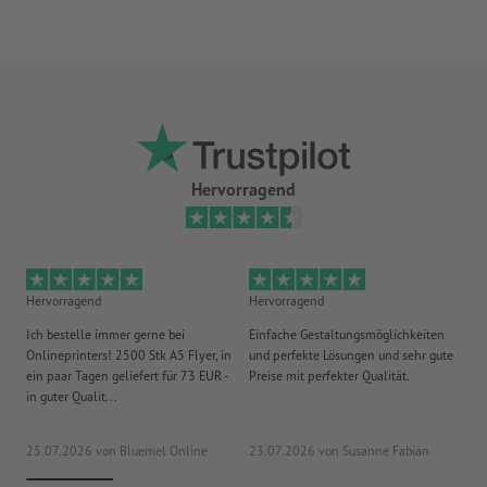
Hervorragend
Hervorragend
Hervorragend
He
Ich bestelle immer gerne bei
Einfache Gestaltungsmöglichkeiten
Ex
Onlineprinters! 2500 Stk A5 Flyer, in
und perfekte Lösungen und sehr gute
Vi
ein paar Tagen geliefert für 73 EUR -
Preise mit perfekter Qualität.
au
in guter Qualit...
pü
25.07.2026
von Bluemel Online
23.07.2026
von Susanne Fabian
15