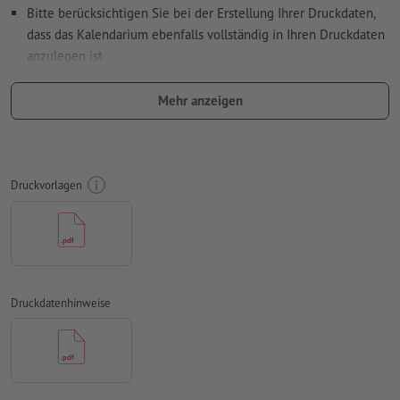
Bitte berücksichtigen Sie bei der Erstellung Ihrer Druckdaten,
dass das Kalendarium ebenfalls vollständig in Ihren Druckdaten
anzulegen ist
Auflösung:
300 dpi
Mehr anzeigen
umlaufend 2 mm
Beschnitt
anlegen, wichtige Informationen
mit mind. 4 mm Abstand zum Endformat
Schriften
müssen vollständig eingebettet oder in Kurven
Druckvorlagen
konvertiert werden
Farbmodus:
CMYK, FOGRA51 (PSO Coated v3) für gestrichene
Papiere, FOGRA52 (PSO Uncoated v3 FOGRA52) für
ungestrichene Papiere
Rechtschreib- und Satzfehler
werden von uns nicht geprüft
Druckdatenhinweise
Überdruckeneinstellungen
werden von uns nicht geprüft
Kommentare
werden gelöscht und nicht gedruckt
Inhalte von
Formularfeldern
werden mitgedruckt