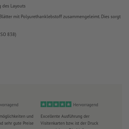
g des Layouts
lätter mit Polyurethanklebstoff zusammengeleimt. Dies sorgt
ISO 838)
vorragend
Hervorragend
möglichkeiten und
Excellente Ausführung der
Perf
d sehr gute Preise
Visitenkarten bzw. ist der Druck
Ausw