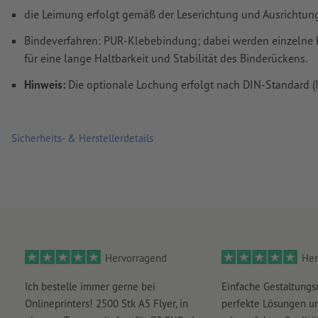
die Leimung erfolgt gemäß der Leserichtung und Ausrichtun
Kommentare
werden gelöscht und nicht gedruckt
Bindeverfahren: PUR-Klebebindung; dabei werden einzelne B
Inhalte von
Formularfeldern
werden mitgedruckt
für eine lange Haltbarkeit und Stabilität des Binderückens.
Rückenstärke: 2 mm
Hinweis:
Die optionale Lochung erfolgt nach DIN-Standard (
Wie lege ich Druckdaten richtig an?
Sicherheits- & Herstellerdetails
Hervorragend
Her
Ich bestelle immer gerne bei
Einfache Gestaltungs
Onlineprinters! 2500 Stk A5 Flyer, in
perfekte Lösungen un