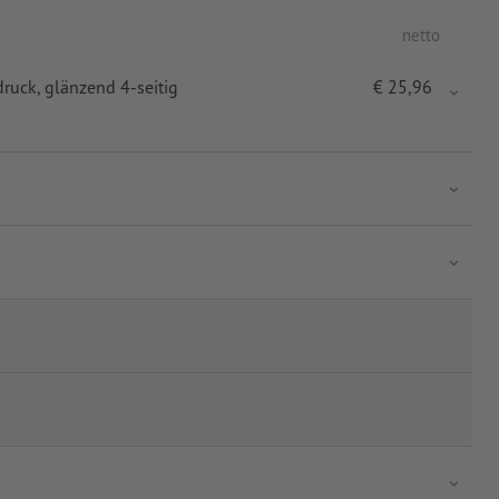
netto
druck
, glänzend 4-seitig
€
25,96