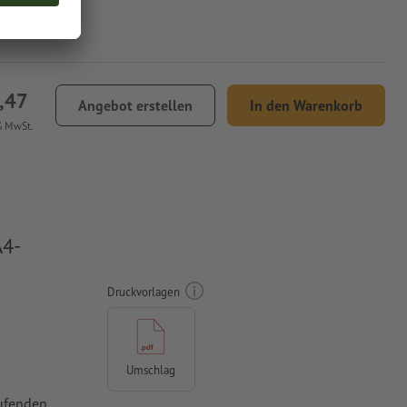
,47
Angebot erstellen
In den Warenkorb
% MwSt.
A4-
Druckvorlagen
Umschlag
aufenden