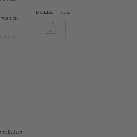
Druckdatenhinweise
 montiert
n bei der
mit mind. 5
vertiert
 Papiere,
piere
realistisch