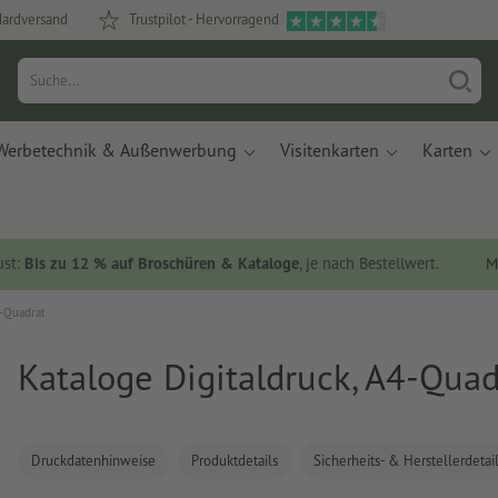
dardversand
Trustpilot - Hervorragend
Werbetechnik & Außenwerbung
Visitenkarten
Karten
ust:
Bis zu 12 % auf Broschüren & Kataloge
, je nach Bestellwert.
M
4-Quadrat
Kataloge Digitaldruck, A4-Quad
Druckdatenhinweise
Produktdetails
Sicherheits- & Herstellerdetai