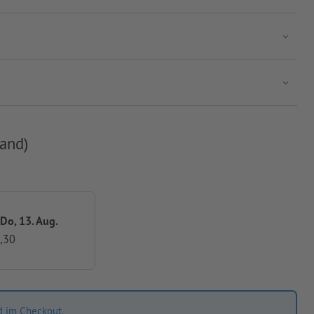
and)
 Do, 13. Aug.
,30
d im Checkout.