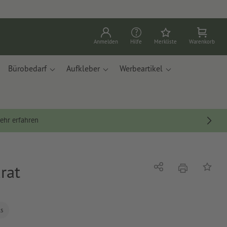
Anmelden
Hilfe
Merkliste
Warenkorb
Bürobedarf
Aufkleber
Werbeartikel
ehr erfahren
rat
Drucken
Teilen
Auf die
ls