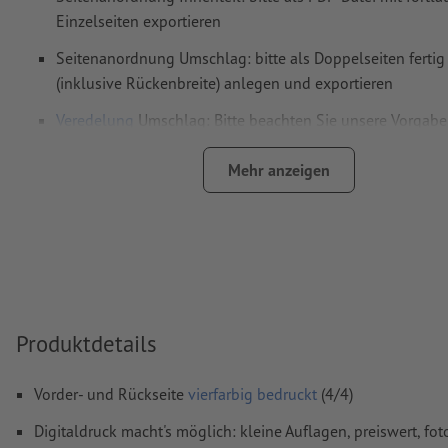
Einzelseiten exportieren
Seitenanordnung Umschlag: bitte als Doppelseiten fertig
(inklusive Rückenbreite) anlegen und exportieren
Veredelung
Umschlag: Bitte beachten Sie unsere Vorgabe
Druckdatenerstellung
Mehr anzeigen
Auflösung:
300 dpi
umlaufend 2 mm
Beschnitt
anlegen, wichtige Informationen 
mm Abstand zum Endformat
Schriften
müssen vollständig eingebettet oder in Kurven kon
werden
Produktdetails
Farbmodus:
CMYK, FOGRA51 (PSO Coated v3) für gestrichene
FOGRA52 (PSO Uncoated v3 FOGRA52) für ungestrichene Pa
Vorder- und Rückseite
vierfarbig bedruckt
(4/4)
Rechtschreib- und Satzfehler
werden von uns nicht geprüft
Digitaldruck macht's möglich: kleine Auflagen, preiswert, foto
Überdruckeneinstellungen
werden von uns nicht geprüft