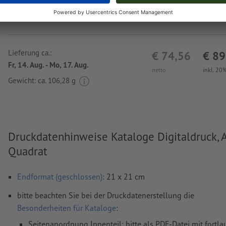
Lieferung ca.:
€ 74,56
€ 89
Fr, 14. Aug. - Mo, 17. Aug.
netto
inkl. 20
Gewicht: ca.
106,28 g
Druckdatenhinweise Kataloge Digitaldruck, 
Quadrat
Endformat (geschlossen)
: 21 x 21 cm
bitte beachten Sie bei der Druckdatenerstellung die
Besonderheiten für Kataloge
:
Seitenanordnung Innenteil: bitte als PDF-Datei mit fortl