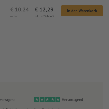
€ 10,24
€ 12,29
In den Warenkorb
netto
inkl. 20% MwSt.
vorragend
Hervorragend