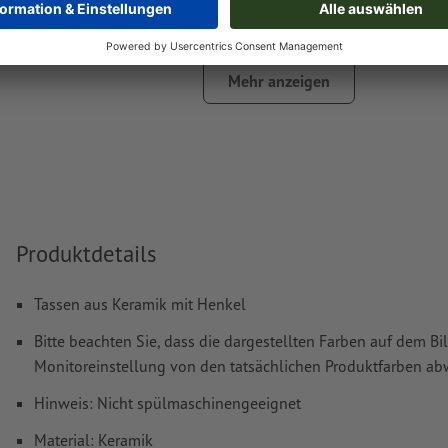
Das druckfertige PDF darf nur Vektoren enthalten; JPEG- 
Bilder und -Vorlagen sind nicht geeignet
Mehr anzeigen
Weitere Informationen und Tipps zu
Vektordaten
finden S
Hilfecenter.
Rechtschreib- und Satzfehler
werden von uns nicht geprüft
Wie lege ich Druckdaten richtig an?
Produktdetails
Tassen aus Keramik mit Henkel
Bitte beachten Sie, dass die dargestellten Farben auf dem Bi
Monitoreinstellung von den tatsächlichen Produktfarben a
Hinweis: Nicht spülmaschinengeeignet
Material: Keramik