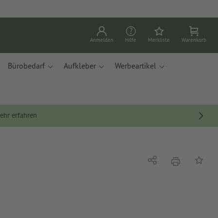
Anmelden
Hilfe
Merkliste
Warenkorb
Bürobedarf
Aufkleber
Werbeartikel
ehr erfahren
Drucken
Teilen
Auf die