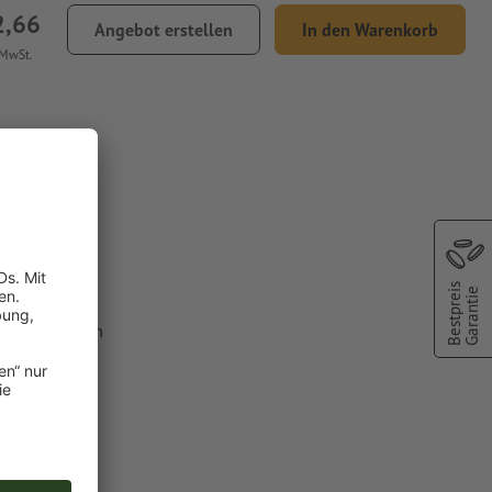
2,66
Angebot erstellen
In den Warenkorb
 MwSt.
Bestpreis
Garantie
lfarbe aus dem
C").
chscheinen
t 0,45 mm