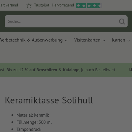
dardversand
Trustpilot - Hervorragend
Werbetechnik & Außenwerbung
Visitenkarten
Karten
ust:
Bis zu 12 % auf Broschüren & Kataloge
, je nach Bestellwert.
M
Keramiktasse Solihull
Material: Keramik
Füllmenge: 300 ml
Tampondruck