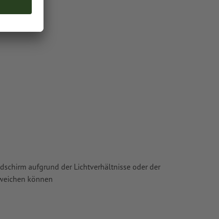
oder TIFF-
ie in unserem
ldschirm aufgrund der Lichtverhältnisse oder der
bweichen können