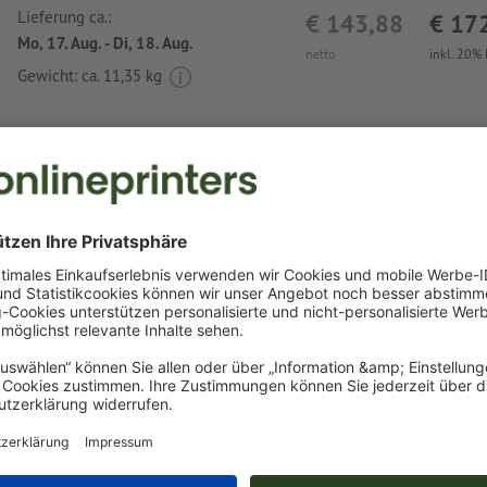
Lieferung ca.:
€ 143,88
€ 17
Mo, 17. Aug. - Di, 18. Aug.
netto
inkl. 20%
Gewicht: ca.
11,35 kg
Druckdatenhinweise Keramiktasse Solihull
Datenformat
:
3,5 x 3,5 cm
Als Motivfarben sind eine bzw. zwei
Sonderfarben
wählbar.
Benennen Sie die Farbfelder mit der entsprechenden Zie
Pantone FORMULA GUIDE Solid Coated (z.B. "Pantone 286 
Es sind keine Metallic- und Neonfarben möglich.
das Trägermaterial kann beim
Druck mit weißer Farbe
dur
Schriftgröße: mindestens 12 Pt, dünnste Linie der Schrif