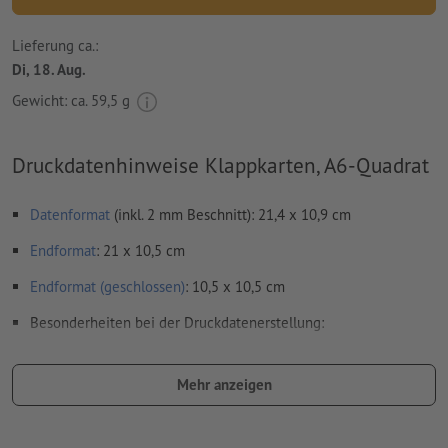
Lieferung ca.:
Di, 18. Aug.
Gewicht: ca.
59,5 g
Druckdatenhinweise Klappkarten, A6-Quadrat
Datenformat
(inkl. 2 mm Beschnitt): 21,4 x 10,9 cm
Endformat
: 21 x 10,5 cm
Endformat (geschlossen)
: 10,5 x 10,5 cm
Besonderheiten bei der Druckdatenerstellung:
bitte senden Sie keine Einzelseiten, sondern eine
zusammenmontierte Außenseite und eine
Mehr anzeigen
zusammenmontierte Innenseite - d.h. insgesamt zwei
druckfertige Seiten - siehe Datenblatt