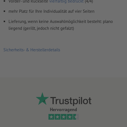
Vorder- und Rückseite
vierfarbig bedruckt
(4/4)
Kommentare
werden gelöscht und nicht gedruckt
mehr Platz für Ihre Individualität auf vier Seiten
Inhalte von
Formularfeldern
werden mitgedruckt
Lieferung, wenn keine Auswahlmöglichkeit besteht: plano
liegend (gerillt, jedoch nicht gefalzt)
Wie lege ich Druckdaten richtig an?
Sicherheits- & Herstellerdetails
Hervorragend