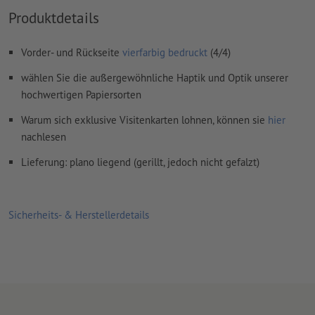
Produktdetails
ungestrichene Papiere
Rechtschreib- und Satzfehler
werden von uns nicht geprüft
Vorder- und Rückseite
vierfarbig bedruckt
(4/4)
Überdruckeneinstellungen
werden von uns nicht geprüft
wählen Sie die außergewöhnliche Haptik und Optik unserer
Kommentare
werden gelöscht und nicht gedruckt
hochwertigen Papiersorten
Inhalte von
Formularfeldern
werden mitgedruckt
Warum sich exklusive Visitenkarten lohnen, können sie
hier
nachlesen
Wie lege ich Druckdaten richtig an?
Lieferung: plano liegend (gerillt, jedoch nicht gefalzt)
Sicherheits- & Herstellerdetails