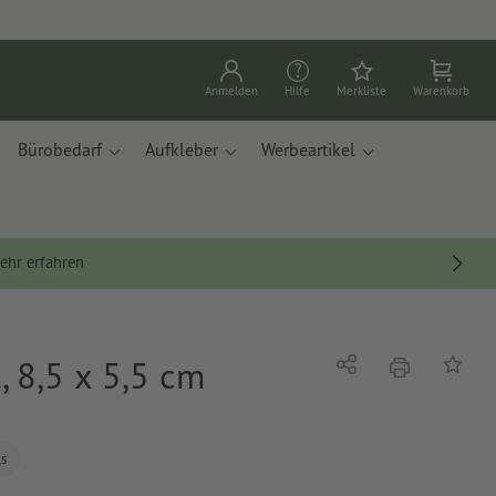
Anmelden
Hilfe
Merkliste
Warenkorb
Bürobedarf
Aufkleber
Werbeartikel
ehr erfahren
 8,5 x 5,5 cm
Drucken
Teilen
Auf die
ls