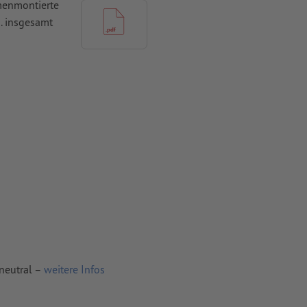
mmenmontierte
. insgesamt
n
 Kopf steht,
 werden
mit mind. 4
vertiert
 Papiere,
neutral –
weitere Infos
piere