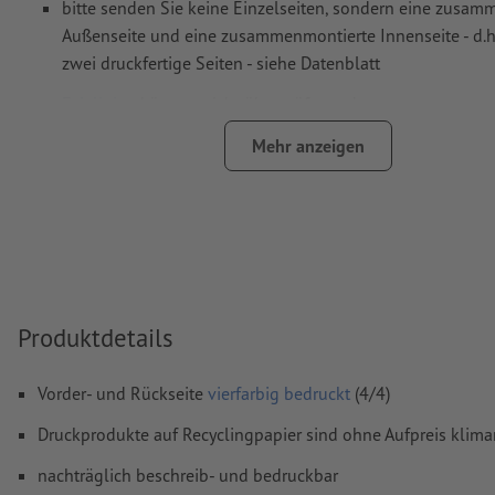
bitte senden Sie keine Einzelseiten, sondern eine zusa
Außenseite und eine zusammenmontierte Innenseite - d.h
zwei druckfertige Seiten - siehe Datenblatt
Falzlinien
können nicht überprüft werden
auf die
Laufrichtung
können wir leider nicht immer achte
Mehr anzeigen
damit das Motiv beim fertigen Druckprodukt nicht auf dem
sollte in den Druckdaten die
Leserichtung
berücksichtigt
Auflösung:
300 dpi
umlaufend 2 mm
Beschnitt
anlegen, wichtige Informationen 
mm Abstand zum Endformat
Produktdetails
Schriften
müssen vollständig eingebettet oder in Kurven kon
werden
Vorder- und Rückseite
vierfarbig bedruckt
(4/4)
Farbmodus:
CMYK, FOGRA51 (PSO Coated v3) für gestrichene
Druckprodukte auf Recyclingpapier sind ohne Aufpreis klima
FOGRA52 (PSO Uncoated v3 FOGRA52) für ungestrichene Pa
nachträglich beschreib- und bedruckbar