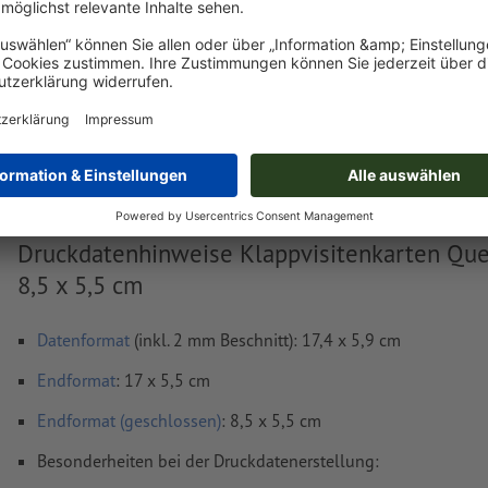
Lieferung ca.:
€ 26,69
€ 32
Di, 18. Aug.
netto
inkl. 20
Gewicht: ca.
68 g
Druckdatenhinweise Klappvisitenkarten Que
8,5 x 5,5 cm
Datenformat
(inkl. 2 mm Beschnitt): 17,4 x 5,9 cm
Endformat
: 17 x 5,5 cm
Endformat (geschlossen)
: 8,5 x 5,5 cm
Besonderheiten bei der Druckdatenerstellung: