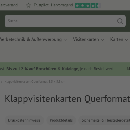
dardversand
Trustpilot - Hervorragend
Werbetechnik & Außenwerbung
Visitenkarten
Karten
ust:
Bis zu 12 % auf Broschüren & Kataloge
, je nach Bestellwert.
M
Klappvisitenkarten Querformat, 8,5 x 5,5 cm
Klappvisitenkarten Querformat,
Druckdatenhinweise
Produktdetails
Sicherheits- & Herstellerdetai