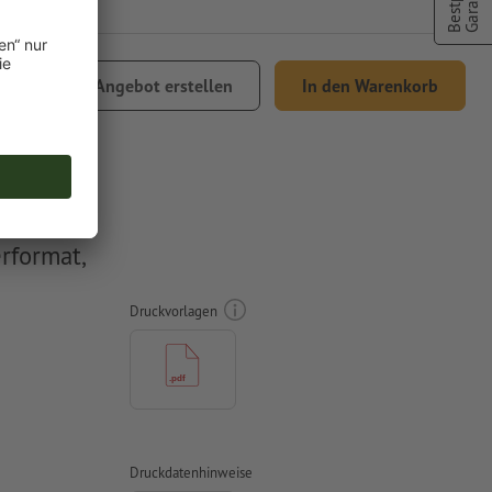
Bestpreis
Garantie
,03
Angebot erstellen
In den Warenkorb
% MwSt.
rformat,
Druckvorlagen
Druckdatenhinweise