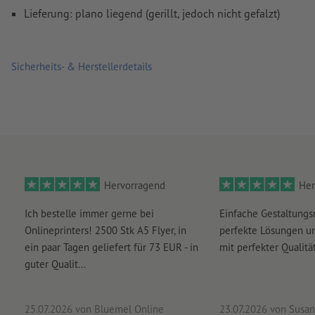
Rechtschreib- und Satzfehler
werden von uns nicht geprüft
Lieferung: plano liegend (gerillt, jedoch nicht gefalzt)
Überdruckeneinstellungen
werden von uns nicht geprüft
Kommentare
werden gelöscht und nicht gedruckt
Sicherheits- & Herstellerdetails
Inhalte von
Formularfeldern
werden mitgedruckt
Wie lege ich Druckdaten richtig an?
Hervorragend
Her
Ich bestelle immer gerne bei
Einfache Gestaltungs
Onlineprinters! 2500 Stk A5 Flyer, in
perfekte Lösungen un
ein paar Tagen geliefert für 73 EUR - in
mit perfekter Qualität
guter Qualit...
25.07.2026
von Bluemel Online
23.07.2026
von Susan