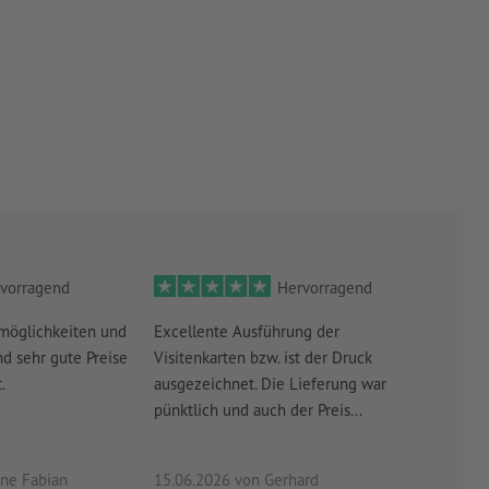
vorragend
Hervorragend
möglichkeiten und
Excellente Ausführung der
Perf
d sehr gute Preise
Visitenkarten bzw. ist der Druck
Ausw
.
ausgezeichnet. Die Lieferung war
Lief
pünktlich und auch der Preis...
ne Fabian
15.06.2026
von Gerhard
09.0