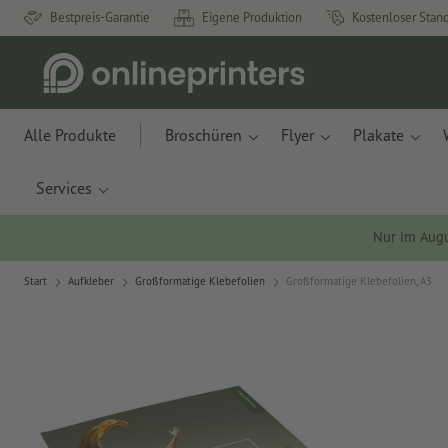
Bestpreis-Garantie
Eigene Produktion
Kostenloser Stan
Alle Produkte
Broschüren
Flyer
Plakate
Services
Nur im Aug
Start
Aufkleber
Großformatige Klebefolien
Großformatige Klebefolien, A3