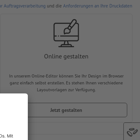
r Auftragsverarbeitung
und die
Anforderungen an Ihre Druckdaten
Online gestalten
In unserem Online-Editor können Sie Ihr Design im Browser
ganz einfach selbst erstellen. Es stehen Ihnen verschiedene
Layoutvorlagen zur Verfügung.
Jetzt gestalten