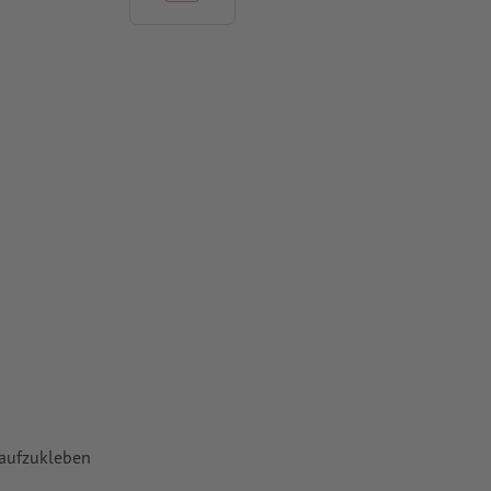
Folie
uf Rückseite
 und von
 gespiegelt
mit mind. 4
vertiert
 aufzukleben
 Papiere,
piere