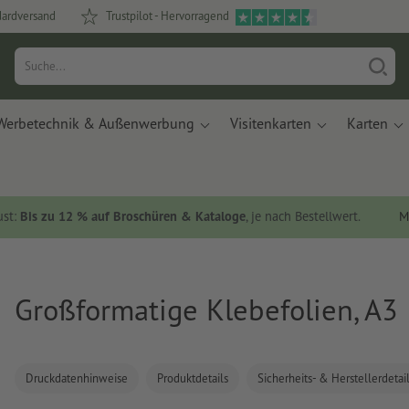
dardversand
Trustpilot - Hervorragend
Werbetechnik & Außenwerbung
Visitenkarten
Karten
ust:
Bis zu 12 % auf Broschüren & Kataloge
, je nach Bestellwert.
M
Großformatige Klebefolien, A3
Druckdatenhinweise
Produktdetails
Sicherheits- & Herstellerdetai