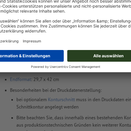
Lieferung ca.:
€ 16,87
€ 20
Di, 18. Aug. - Mi, 19. Aug.
netto
inkl. 20
Gewicht: ca.
32 g
Druckdatenhinweise Großformatige Klebefol
Datenformat
(inkl. 2 mm Beschnitt): 30,1 x 42,4 cm
Endformat
: 29,7 x 42 cm
Besonderheiten bei der Druckdatenerstellung:
bei optionalem
Konturschnitt
muss in den Druckdaten ein
Schnittkontur angelegt werden
Bitte beachten Sie, dass innerhalb eines bestehenden Kon
aus produktionstechnischen Gründen kein weiterer Kontu