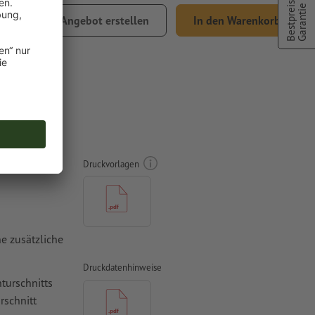
Bestpreis
Garantie
,24
Angebot erstellen
In den Warenkorb
% MwSt.
ien, A3
Druckvorlagen
e zusätzliche
Druckdatenhinweise
turschnitts
rschnitt