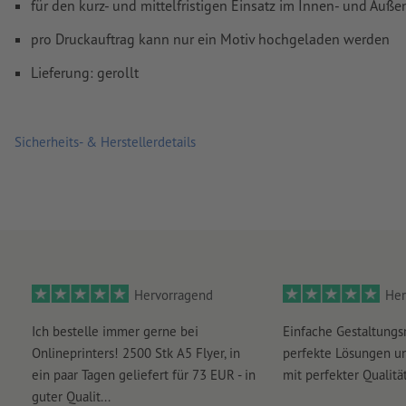
für den kurz- und mittelfristigen Einsatz im Innen- und Auß
Rechtschreib- und Satzfehler
werden von uns nicht geprüft
pro Druckauftrag kann nur ein Motiv hochgeladen werden
Überdruckeneinstellungen
werden von uns nicht geprüft
Lieferung: gerollt
Kommentare
werden gelöscht und nicht gedruckt
Inhalte von
Formularfeldern
werden mitgedruckt
Sicherheits- & Herstellerdetails
Wie lege ich Druckdaten richtig an?
Hervorragend
Her
Ich bestelle immer gerne bei
Einfache Gestaltungs
Onlineprinters! 2500 Stk A5 Flyer, in
perfekte Lösungen un
ein paar Tagen geliefert für 73 EUR - in
mit perfekter Qualität
guter Qualit...