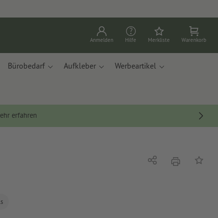
Anmelden
Hilfe
Merkliste
Warenkorb
Bürobedarf
Aufkleber
Werbeartikel
ehr erfahren
Drucken
Teilen
Auf die
ls