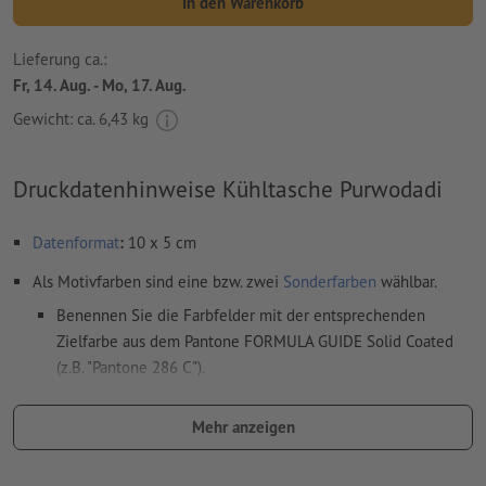
In den Warenkorb
Lieferung ca.:
Fr, 14. Aug. - Mo, 17. Aug.
Gewicht: ca.
6,43 kg
Druckdatenhinweise Kühltasche Purwodadi
Datenformat
:
10 x 5 cm
Als Motivfarben sind eine bzw. zwei
Sonderfarben
wählbar.
Benennen Sie die Farbfelder mit der entsprechenden
Zielfarbe aus dem Pantone FORMULA GUIDE Solid Coated
(z.B. "Pantone 286 C").
Es sind keine Metallic- und Neonfarben möglich.
Mehr anzeigen
Gold (Pantone 871 C) und Silber (Pantone 877 C) sind als
Druckfarben möglich. Bitte benennen Sie dafür die in Ihren