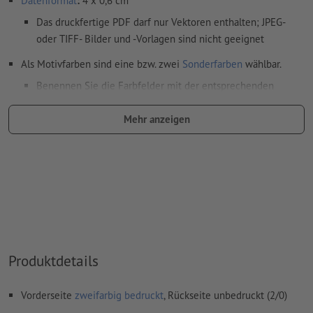
Datenformat
:
4 x 0,6 cm
Das druckfertige PDF darf nur Vektoren enthalten; JPEG-
oder TIFF- Bilder und -Vorlagen sind nicht geeignet
Als Motivfarben sind eine bzw. zwei
Sonderfarben
wählbar.
Benennen Sie die Farbfelder mit der entsprechenden
Zielfarbe aus dem Pantone FORMULA GUIDE Solid Coated
(z.B. "Pantone 286 C").
Mehr anzeigen
Es sind keine Metallic- und Neonfarben möglich.
Gold (Pantone 871 C) und Silber (Pantone 877 C) sind als
Druckfarben möglich. Bitte benennen Sie dafür die in Ihren
Druckdaten angelegte Volltonfarbe in „gold“ oder „silver“.
das Trägermaterial kann beim
Druck mit weißer Farbe
durchscheinen
Produktdetails
Weitere Informationen und Tipps zu
Vektordaten
finden Sie
in unserem Hilfecenter.
Vorderseite
zweifarbig bedruckt
, Rückseite unbedruckt (2/0)
Schriftgröße: mindestens 6 Pt (2,12 mm)