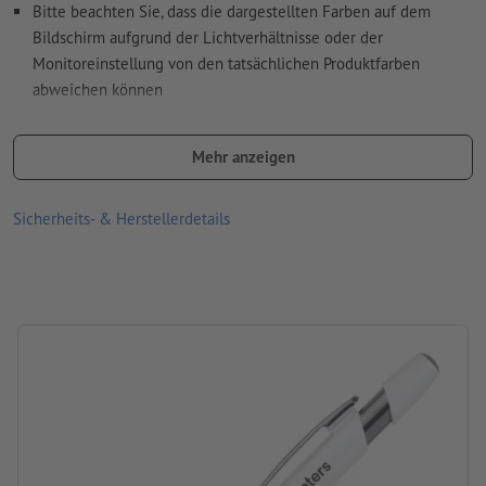
Bitte beachten Sie, dass die dargestellten Farben auf dem
Rechtschreib- und Satzfehler
werden von uns nicht geprüft
Bildschirm aufgrund der Lichtverhältnisse oder der
Monitoreinstellung von den tatsächlichen Produktfarben
abweichen können
Wie lege ich Druckdaten richtig an?
Information: Druckkugelschreiber
Mehr anzeigen
Mine: blauschreibend
Größe: 14,5 x ø 1 cm
Sicherheits- & Herstellerdetails
Material: Kunststoff, Metall
Verpackung: Karton
Verarbeitung: Tampondruck
Druckstand: rechts vom Clip