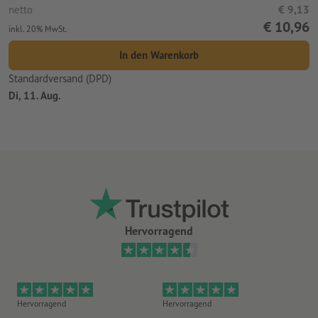
netto
€ 9,13
€ 10,96
inkl. 20% MwSt.
In den Warenkorb
Standardversand (DPD)
Di, 11. Aug.
Hervorragend
Hervorragend
Hervorragend
He