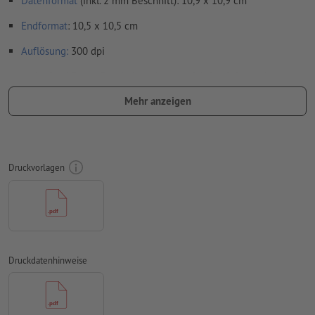
Datenformat
(inkl. 2 mm Beschnitt): 10,9 x 10,9 cm
Endformat
: 10,5 x 10,5 cm
Auflösung:
300 dpi
umlaufend 2 mm
Beschnitt
anlegen, wichtige Informationen
mit mind. 4 mm Abstand zum Endformat
Mehr anzeigen
Schriften
müssen vollständig eingebettet oder in Kurven
konvertiert werden
Farbmodus:
CMYK, FOGRA51 (PSO Coated v3) für gestrichene
Druckvorlagen
Papiere
Rechtschreib- und Satzfehler
werden von uns nicht geprüft
Überdruckeneinstellungen
werden von uns nicht geprüft
Transparenzen
müssen generell reduziert werden
Druckdatenhinweise
Kommentare
werden gelöscht und nicht gedruckt
Inhalte von
Formularfeldern
werden mitgedruckt