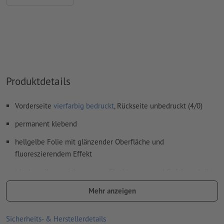
Wie lege ich Druckdaten richtig an?
Produktdetails
Vorderseite
vierfarbig bedruckt
, Rückseite unbedruckt (4/0)
permanent klebend
hellgelbe Folie mit glänzender Oberfläche und
fluoreszierendem Effekt
ideal zur Kennzeichnung von Fluchtwegen und Gefahrenstellen,
als Hinweistafeln oder Dekoration
Mehr anzeigen
Anforderungen der DIN 67510 (Mindestanforderungen für
nachleuchtende Produkte) werden erfüllt
Sicherheits- & Herstellerdetails