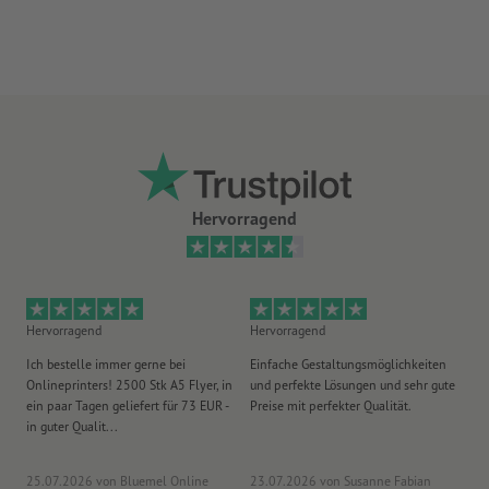
gute UV- und Temperaturbeständigkeit
für den Einsatz im Innen- und Außenbereich geeignet
Rückseite ungeschlitzt
je länger die Aufkleber an einer Stelle kleben, desto
schwieriger lassen sie sich ablösen
Hinweis:
Der zu beklebende Untergrund muss frei von Staub,
Hervorragend
Fett oder anderen Verunreinigungen sein. Dies kann die
Klebkraft des Materials beeinträchtigen. Neulackierungen
müssen getrocknet bzw. komplett ausgehärtet sein.
Lieferung: auf Bögen, nicht einzeln zugeschnitten
Hervorragend
Hervorragend
He
Ich bestelle immer gerne bei
Einfache Gestaltungsmöglichkeiten
Ex
Onlineprinters! 2500 Stk A5 Flyer, in
und perfekte Lösungen und sehr gute
Vi
ein paar Tagen geliefert für 73 EUR -
Preise mit perfekter Qualität.
au
in guter Qualit...
pü
25.07.2026
von Bluemel Online
23.07.2026
von Susanne Fabian
15