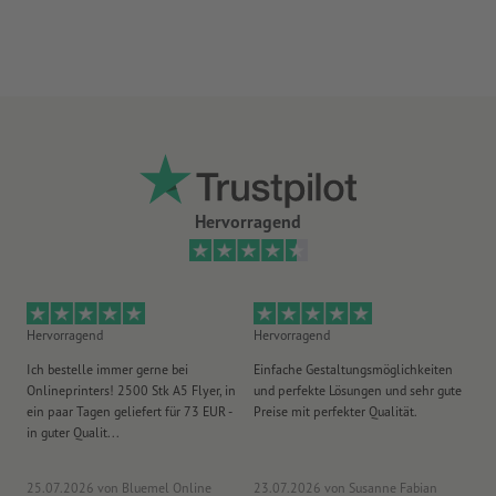
gute UV- und Temperaturbeständigkeit
für den Einsatz im Innen- und Außenbereich geeignet
Rückseite ungeschlitzt
je länger die Aufkleber an einer Stelle kleben, desto
schwieriger lassen sie sich ablösen
Hinweis:
Der zu beklebende Untergrund muss frei von Staub,
Hervorragend
Fett oder anderen Verunreinigungen sein. Dies kann die
Klebkraft des Materials beeinträchtigen. Neulackierungen
müssen getrocknet bzw. komplett ausgehärtet sein.
Lieferung: auf Bögen, nicht einzeln zugeschnitten
Hervorragend
Hervorragend
He
Ich bestelle immer gerne bei
Einfache Gestaltungsmöglichkeiten
Ex
Onlineprinters! 2500 Stk A5 Flyer, in
und perfekte Lösungen und sehr gute
Vi
ein paar Tagen geliefert für 73 EUR -
Preise mit perfekter Qualität.
au
in guter Qualit...
pü
25.07.2026
von Bluemel Online
23.07.2026
von Susanne Fabian
15