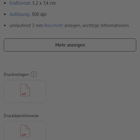
Endformat
: 5,2 x 7,4 cm
Auflösung:
300 dpi
umlaufend 2 mm
Beschnitt
anlegen, wichtige Informationen
mit mind. 4 mm Abstand zum Endformat
Schriften
müssen vollständig eingebettet oder in Kurven
Mehr anzeigen
konvertiert werden
Farbmodus:
CMYK, FOGRA51 (PSO Coated v3) für gestrichene
Papiere
Druckvorlagen
Rechtschreib- und Satzfehler
werden von uns nicht geprüft
Überdruckeneinstellungen
werden von uns nicht geprüft
Transparenzen
müssen generell reduziert werden
Kommentare
werden gelöscht und nicht gedruckt
Druckdatenhinweise
Inhalte von
Formularfeldern
werden mitgedruckt