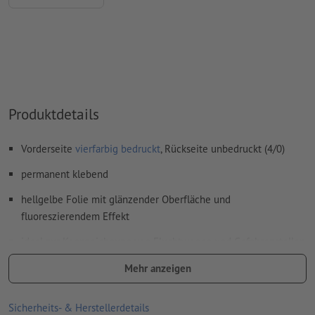
Wie lege ich Druckdaten richtig an?
Produktdetails
Vorderseite
vierfarbig bedruckt
, Rückseite unbedruckt (4/0)
permanent klebend
hellgelbe Folie mit glänzender Oberfläche und
fluoreszierendem Effekt
ideal zur Kennzeichnung von Fluchtwegen und Gefahrenstellen,
als Hinweistafeln oder Dekoration
Mehr anzeigen
Anforderungen der DIN 67510 (Mindestanforderungen für
nachleuchtende Produkte) werden erfüllt
Sicherheits- & Herstellerdetails