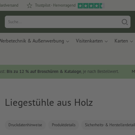
dardversand
Trustpilot - Hervorragend
Werbetechnik & Außenwerbung
Visitenkarten
Karten
ust:
Bis zu 12 % auf Broschüren & Kataloge
, je nach Bestellwert.
M
Liegestühle aus Holz
Druckdatenhinweise
Produktdetails
Sicherheits- & Herstellerdetai