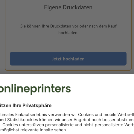
Eigene Druckdaten
Sie können Ihre Druckdaten vor oder nach dem Kauf
hochladen.
Jetzt hochladen
Lieferung ca.:
€ 86,89
€ 10
Do, 20. Aug.
netto
inkl. 20%
Gewicht: ca.
3,5 kg