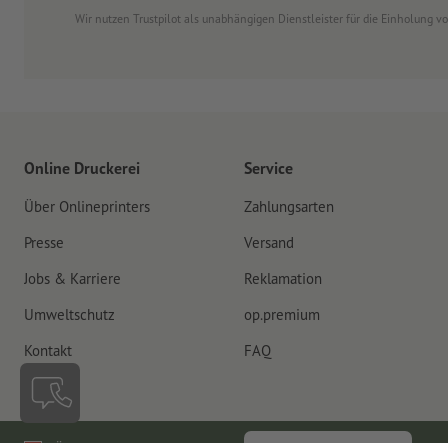
Wir nutzen Trustpilot als unabhängigen Dienstleister für die Einholung 
Online Druckerei
Service
Über Onlineprinters
Zahlungsarten
Presse
Versand
Jobs & Karriere
Reklamation
Umweltschutz
op.premium
Kontakt
FAQ