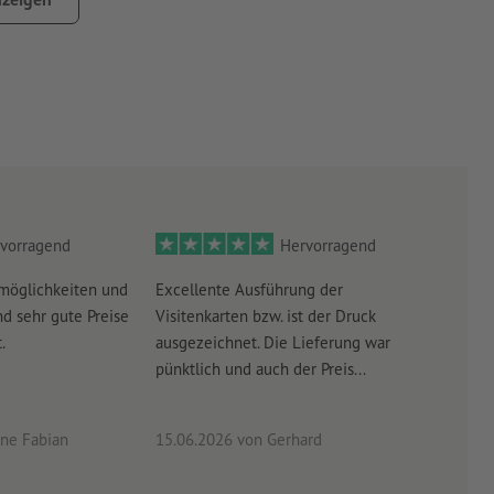
gel (nach europäischer Sicherheitsnorm EN 71-3)
ldschirm aufgrund der Lichtverhältnisse oder der
bweichen können
vorragend
Hervorragend
möglichkeiten und
Excellente Ausführung der
Perf
d sehr gute Preise
Visitenkarten bzw. ist der Druck
Ausw
.
ausgezeichnet. Die Lieferung war
Lief
pünktlich und auch der Preis...
ne Fabian
15.06.2026
von Gerhard
09.0