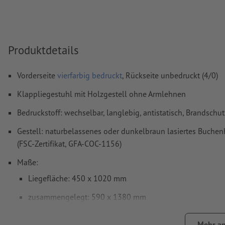
Wie lege ich Druckdaten richtig an?
Produktdetails
Vorderseite
vierfarbig bedruckt
, Rückseite unbedruckt (4/0)
Klappliegestuhl mit Holzgestell ohne Armlehnen
Bedruckstoff: wechselbar, langlebig, antistatisch, Brandschu
Gestell: naturbelassenes oder dunkelbraun lasiertes Buchenh
(FSC-Zertifikat, GFA-COC-1156)
Maße:
Liegefläche: 450 x 1020 mm
zusammengelegt: 590 x 1380 mm
Holmenstärke: 30 x 20 mm
Mehr an