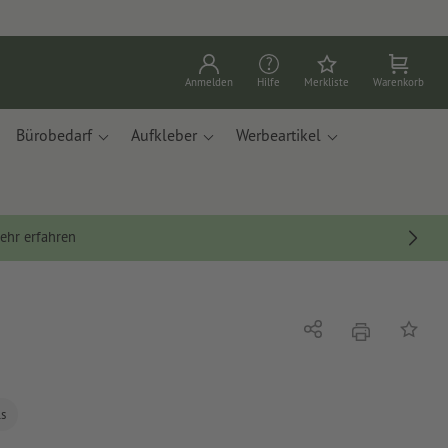
Anmelden
Hilfe
Merkliste
Warenkorb
Bürobedarf
Aufkleber
Werbeartikel
ehr erfahren
Drucken
Teilen
Auf die
ls