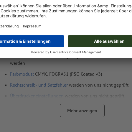
Druckdatenhinweise Liegestühle aus Holz
Datenformat
:
47 x 135 cm
Sichtbarer Bereich: 42 x 103 cm
Auflösung:
150 dpi
Schriften
müssen vollständig eingebettet oder in Kurven kon
werden
Farbmodus:
CMYK, FOGRA51 (PSO Coated v3)
Rechtschreib- und Satzfehler
werden von uns nicht geprüft
Überdruckeneinstellungen
werden von uns nicht geprüft
Kommentare
werden gelöscht und nicht gedruckt
Mehr anzeigen
Inhalte von
Formularfeldern
werden mitgedruckt