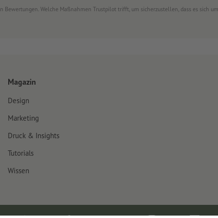
von Bewertungen. Welche Maßnahmen Trustpilot trifft, um sicherzustellen, dass es sich 
Magazin
Design
Marketing
Druck & Insights
Tutorials
Wissen