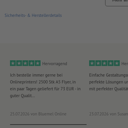
drei Liegepositionen wählbar, Sicherung durch Kunststoffbü
Sicherheits- & Herstellerdetails
maximale Tragfähigkeit: ca. 110 kg
Bitte beachten Sie, dass die dargestellten Farben auf dem Bi
Monitoreinstellung von den tatsächlichen Produktfarben a
Verarbeitung: Digitaldruck
Hervorragend
Her
Ich bestelle immer gerne bei
Einfache Gestaltungs
Onlineprinters! 2500 Stk A5 Flyer, in
perfekte Lösungen un
ein paar Tagen geliefert für 73 EUR - in
mit perfekter Qualität
guter Qualit...
25.07.2026
von Bluemel Online
23.07.2026
von Susan