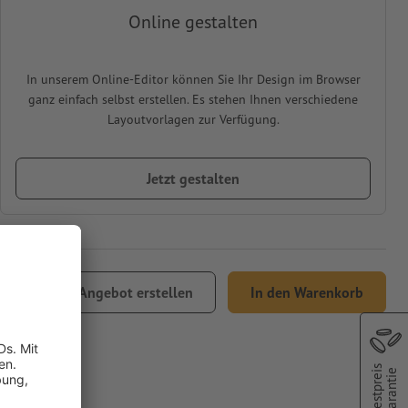
Online gestalten
In unserem Online-Editor können Sie Ihr Design im Browser
ganz einfach selbst erstellen. Es stehen Ihnen verschiedene
Layoutvorlagen zur Verfügung.
Jetzt gestalten
4,27
Angebot erstellen
In den Warenkorb
 MwSt.
Bestpreis
Garantie