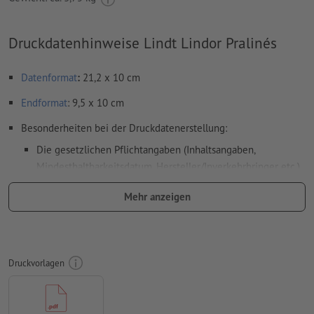
Druckdatenhinweise Lindt Lindor Pralinés
Datenformat
:
21,2 x 10 cm
Endformat
: 9,5 x 10 cm
Besonderheiten bei der Druckdatenerstellung:
Die gesetzlichen Pflichtangaben (Inhaltsangaben,
Mindesthaltbarkeitsdatum, Hersteller/Inverkehrbringer etc.)
werden im Rahmen des Produktionsprozesses automatisch
Mehr anzeigen
eingefügt.
Bitte beachten Sie die gekennzeichneten
Bereiche im Datenblatt sowie in der Druckvorlage
bitte beachten Sie die
gesetzlichen Vorgaben für bedruckte
Druckvorlagen
Lebensmittelverpackungen
Bitte entfernen Sie die Stanzkontur aus der