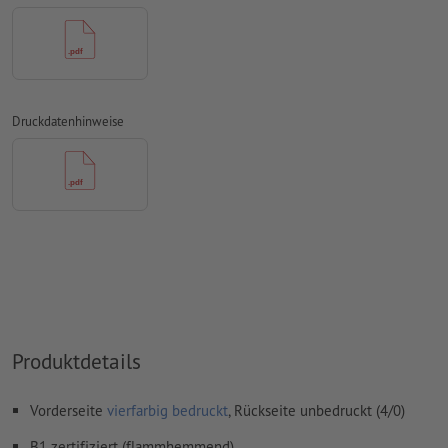
Farbmodus:
CMYK, FOGRA51 (PSO Coated v3) für gestrichene
Papiere, FOGRA52 (PSO Uncoated v3 FOGRA52) für
ungestrichene Papiere
Rechtschreib- und Satzfehler
werden von uns nicht geprüft
Druckdatenhinweise
Überdruckeneinstellungen
werden von uns nicht geprüft
Kommentare
werden gelöscht und nicht gedruckt
Inhalte von
Formularfeldern
werden mitgedruckt
Wie lege ich Druckdaten richtig an?
Produktdetails
Vorderseite
vierfarbig bedruckt
, Rückseite unbedruckt (4/0)
B1 zertifiziert (flammhemmend)