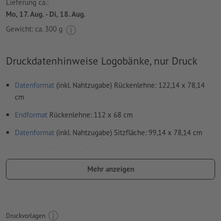
Lieferung ca.:
Mo, 17. Aug. - Di, 18. Aug.
Gewicht: ca.
300 g
Druckdatenhinweise Logobänke, nur Druck
Datenformat
(inkl. Nahtzugabe) Rückenlehne: 122,14 x 78,14
cm
Endformat
Rückenlehne: 112 x 68 cm
Datenformat
(inkl. Nahtzugabe) Sitzfläche: 99,14 x 78,14 cm
Endformat
Sitzfläche: 84 x 64 cm
Produktabmessung: 53 (B) x 86 (H) cm
Mehr anzeigen
Auflösung:
300 dpi
Schriften
müssen vollständig eingebettet oder in Kurven
konvertiert werden
Druckvorlagen