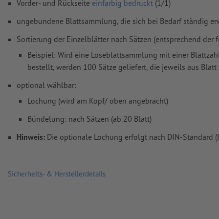
Vorder- und Rückseite
einfarbig bedruckt
(1/1)
Kommentare
werden gelöscht und nicht gedruckt
ungebundene Blattsammlung, die sich bei Bedarf ständig er
Inhalte von
Formularfeldern
werden mitgedruckt
Sortierung der Einzelblätter nach Sätzen (entsprechend der 
Beispiel: Wird eine Loseblattsammlung mit einer Blattza
Wie lege ich Druckdaten richtig an?
bestellt, werden 100 Sätze geliefert, die jeweils aus Blat
optional wählbar:
Lochung (wird am Kopf/ oben angebracht)
Bündelung: nach Sätzen (ab 20 Blatt)
Hinweis:
Die optionale Lochung erfolgt nach DIN-Standard (
Sicherheits- & Herstellerdetails