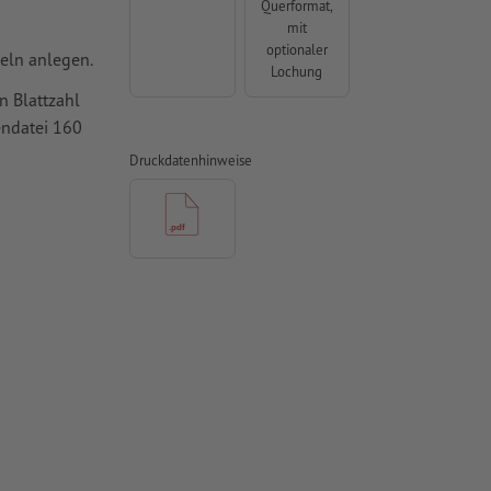
Querformat,
mit
optionaler
zeln anlegen.
Lochung
n Blattzahl
tendatei 160
Druckdatenhinweise
mit mind. 4
vertiert
 Papiere,
piere