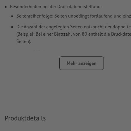
Besonderheiten bei der Druckdatenerstellung:
Seitenreihenfolge: Seiten unbedingt fortlaufend und ein
Die Anzahl der angelegten Seiten entspricht der doppelte
(Beispiel: Bei einer Blattzahl von 80 enthält die Druckda
Seiten).
Auflösung:
300 dpi
umlaufend 2 mm
Beschnitt
anlegen, wichtige Informationen 
Mehr anzeigen
mm Abstand zum Endformat
Schriften
müssen vollständig eingebettet oder in Kurven kon
werden
Farbmodus:
CMYK, FOGRA51 (PSO Coated v3) für gestrichene
FOGRA52 (PSO Uncoated v3 FOGRA52) für ungestrichene Pa
Produktdetails
Rechtschreib- und Satzfehler
werden von uns nicht geprüft
Überdruckeneinstellungen
werden von uns nicht geprüft