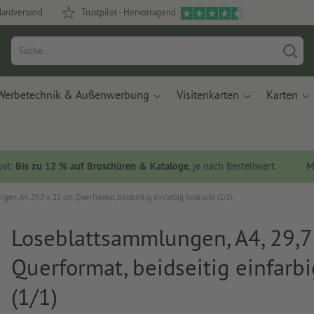
dardversand
Trustpilot - Hervorragend
Werbetechnik & Außenwerbung
Visitenkarten
Karten
ust:
Bis zu 12 % auf Broschüren & Kataloge
, je nach Bestellwert.
M
gen, A4, 29,7 x 21 cm, Querformat, beidseitig einfarbig bedruckt (1/1)
Loseblattsammlungen, A4, 29,7
Querformat, beidseitig einfarb
(1/1)