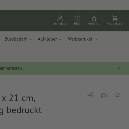
Anmelden
Hilfe
Merkliste
Warenkorb
Bürobedarf
Aufkleber
Werbeartikel
ehr erfahren
 x 21 cm,
Drucken
Teilen
Auf die
ig bedruckt