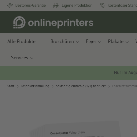
Bestpreis-Garantie
Eigene Produktion
Kostenloser Stan
Alle Produkte
Broschüren
Flyer
Plakate
Services
Nur im Aug
Start
Loseblattsammlung
beidseitig einfarbig (1/1) bedruckt
Loseblattsammlun