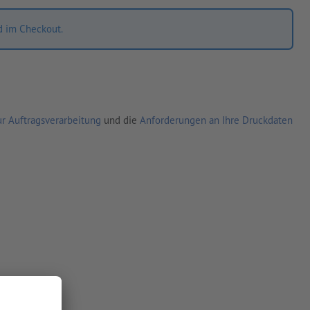
d im Checkout.
r Auftragsverarbeitung
und die
Anforderungen an Ihre Druckdaten