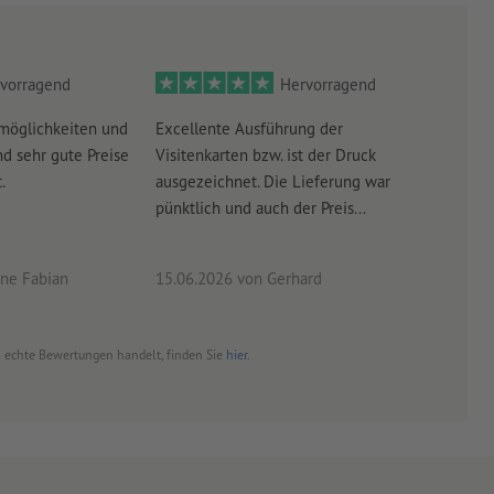
vorragend
Hervorragend
möglichkeiten und
Excellente Ausführung der
Perf
d sehr gute Preise
Visitenkarten bzw. ist der Druck
Ausw
.
ausgezeichnet. Die Lieferung war
Lief
pünktlich und auch der Preis...
ne Fabian
15.06.2026
von Gerhard
09.0
um echte Bewertungen handelt, finden Sie
hier
.