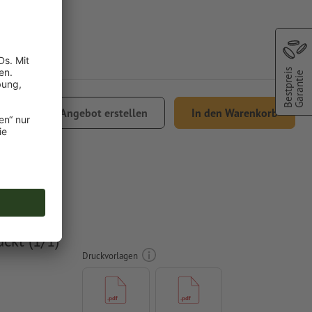
Bestpreis
Garantie
,93
Angebot erstellen
In den Warenkorb
% MwSt.
4, 29,7 x
ckt (1/1)
Druckvorlagen