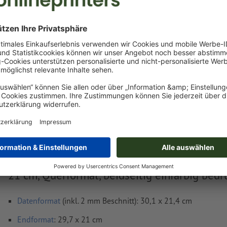
Jetzt hochladen
Lieferung ca.:
€ 39,94
€ 47
Fr, 14. Aug. - Mo, 17. Aug.
netto
inkl. 20
Gewicht: ca.
2 kg
Druckdatenhinweise Loseblattsammlungen, A
21 cm, Querformat, beidseitig einfarbig bedru
Datenformat
(inkl. 2 mm Beschnitt): 30,1 x 21,4 cm
Endformat
: 29,7 x 21 cm