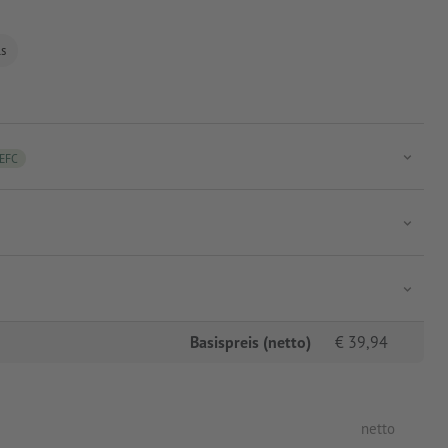
ls
EFC
Basispreis (netto)
€
39,94
netto