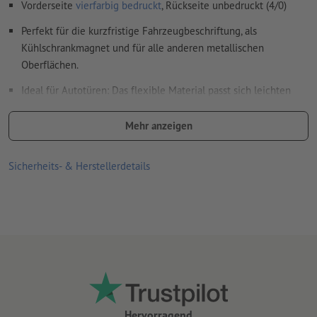
Vorderseite
vierfarbig bedruckt
, Rückseite unbedruckt (4/0)
Perfekt für die kurzfristige Fahrzeugbeschriftung, als
Kühlschrankmagnet und für alle anderen metallischen
Oberflächen.
Ideal für Autotüren: Das flexible Material passt sich leichten
Wölbungen an.
Mehr anzeigen
für den Einsatz im Innen- und Außenbereich geeignet
Materialeigenschaften:
Sicherheits- & Herstellerdetails
Oberseite (die bedruckte Seite) mit robustem PVC
beschichtet
Unterseite (die magnetische Seite) mit mattem UV-Lack
beschichtet. Dies schont den Untergrund
Materialdicke 900 µm (=0,9 mm), Zugkraft 414 g/cm²
Bitte beachten Sie unbedingt die Anwendungs- und
Pflegehinweise
Hervorragend