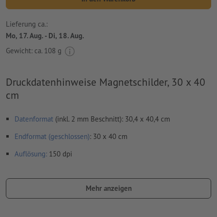
Lieferung ca.:
Mo, 17. Aug. - Di, 18. Aug.
Gewicht: ca.
108 g
Druckdatenhinweise Magnetschilder, 30 x 40
cm
Datenformat
(inkl. 2 mm Beschnitt): 30,4 x 40,4 cm
Endformat (geschlossen)
: 30 x 40 cm
Auflösung:
150 dpi
Schriften
müssen vollständig eingebettet oder in Kurven
konvertiert werden
Mehr anzeigen
Rechtschreib- und Satzfehler
werden von uns nicht geprüft