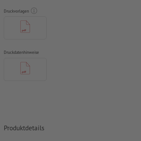
Überdruckeneinstellungen
werden von uns nicht geprüft
Druckvorlagen
Kommentare
werden gelöscht und nicht gedruckt
Inhalte von
Formularfeldern
werden mitgedruckt
bei optionalem
Konturschnitt
muss in den Druckdaten eine
zusätzliche Schnittkontur angelegt werden
Druckdatenhinweise
Wie lege ich Druckdaten richtig an?
Produktdetails