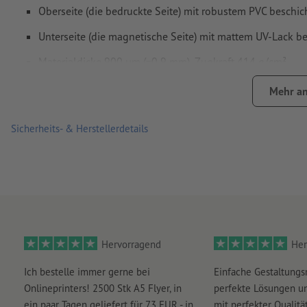
Oberseite (die bedruckte Seite) mit robustem PVC beschic
Unterseite (die magnetische Seite) mit mattem UV-Lack be
Materialdicke 900 µm (=0,9 mm), Zugkraft 414 g/cm²
Bitte beachten Sie unbedingt die Anwendungs- und Pflegeh
Mehr an
Sicherheits- & Herstellerdetails
Hervorragend
Her
Ich bestelle immer gerne bei
Einfache Gestaltungs
Onlineprinters! 2500 Stk A5 Flyer, in
perfekte Lösungen un
ein paar Tagen geliefert für 73 EUR - in
mit perfekter Qualität