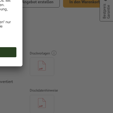
,89
Angebot erstellen
In den Warenkorb
Bestpreis
Garantie
% MwSt.
0 cm
Druckvorlagen
vertiert
Druckdatenhinweise