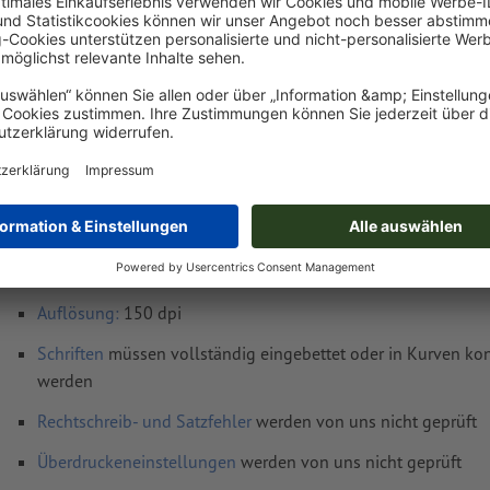
€ 48,24
€ 57
Fr, 14. Aug. - Mo, 17. Aug.
netto
inkl. 20
Gewicht: ca.
378 g
Druckdatenhinweise Magnetschilder, 70 x 6
Datenformat
(inkl. 2 mm Beschnitt): 70,4 x 60,4 cm
Endformat (geschlossen)
: 70 x 60 cm
Auflösung:
150 dpi
Schriften
müssen vollständig eingebettet oder in Kurven kon
werden
Rechtschreib- und Satzfehler
werden von uns nicht geprüft
Überdruckeneinstellungen
werden von uns nicht geprüft