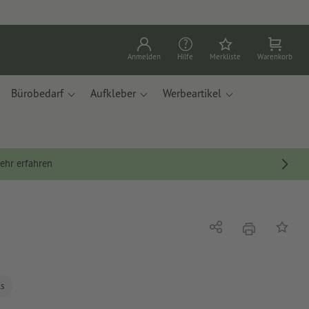
Anmelden
Hilfe
Merkliste
Warenkorb
Bürobedarf
Aufkleber
Werbeartikel
ehr erfahren
Drucken
Teilen
Auf die
ls