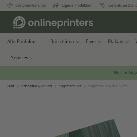
Bestpreis-Garantie
Eigene Produktion
Kostenloser Stan
Alle Produkte
Broschüren
Flyer
Plakate
Services
Nur im Aug
Start
Plattendruck/Schilder
Magnetschilder
Magnetschilder, 70 x 60 cm