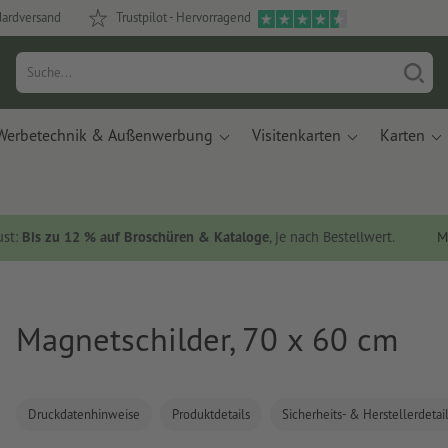
dardversand
Trustpilot - Hervorragend
Werbetechnik & Außenwerbung
Visitenkarten
Karten
ust:
Bis zu 12 % auf Broschüren & Kataloge
, je nach Bestellwert.
M
Magnetschilder, 70 x 60 cm
Druckdatenhinweise
Produktdetails
Sicherheits- & Herstellerdetai