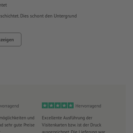
htet
schichtet. Dies schont den Untergrund
inweise
zeigen
vorragend
Hervorragend
möglichkeiten und
Excellente Ausführung der
Perf
d sehr gute Preise
Visitenkarten bzw. ist der Druck
Ausw
.
ausgezeichnet. Die Lieferung war
Lief