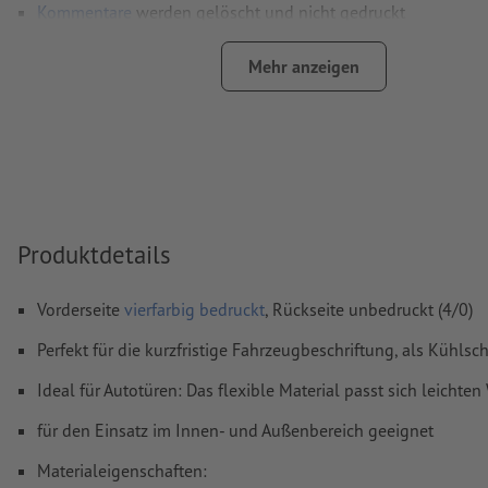
Kommentare
werden gelöscht und nicht gedruckt
Inhalte von
Formularfeldern
werden mitgedruckt
Mehr anzeigen
bei optionalem
Konturschnitt
muss in den Druckdaten eine z
Schnittkontur angelegt werden
Wie lege ich Druckdaten richtig an?
Produktdetails
Vorderseite
vierfarbig bedruckt
, Rückseite unbedruckt (4/0)
Perfekt für die kurzfristige Fahrzeugbeschriftung, als Kühl
Ideal für Autotüren: Das flexible Material passt sich leichte
für den Einsatz im Innen- und Außenbereich geeignet
Materialeigenschaften: