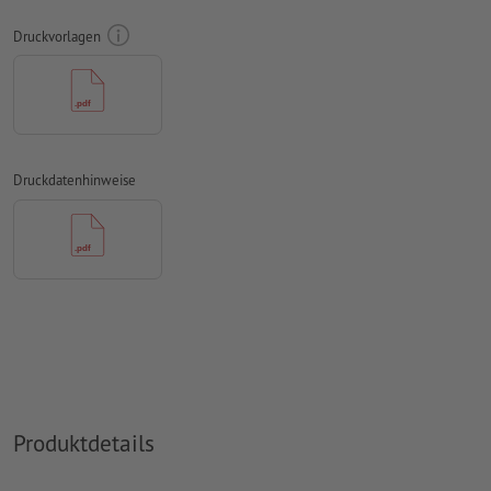
anhand einer zweiten Datei (Ansichtsdatei).
Druckvorlagen
Bei
partiellen Veredelungen
wie UV-Lack oder Relieflack
muss ein separates Farbfeld mit der geforderten
Bennennung in der Druckdatendatei angelegt sein.
Auflösung:
300 dpi
Druckdatenhinweise
umlaufend 2 mm
Beschnitt
anlegen, wichtige Informationen
mit mind. 4 mm Abstand zum Endformat
Schriften
müssen vollständig eingebettet oder in Kurven
konvertiert werden
Farbmodus:
CMYK, FOGRA51 (PSO Coated v3) für gestrichene
Papiere, FOGRA52 (PSO Uncoated v3 FOGRA52) für
ungestrichene Papiere
Rechtschreib- und Satzfehler
werden von uns nicht geprüft
Produktdetails
Überdruckeneinstellungen
werden von uns nicht geprüft