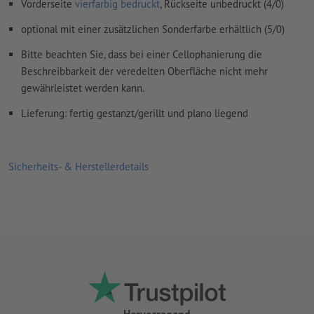
Kommentare
werden gelöscht und nicht gedruckt
Vorderseite
vierfarbig bedruckt
, Rückseite unbedruckt (4/0)
Inhalte von
Formularfeldern
werden mitgedruckt
optional mit einer zusätzlichen Sonderfarbe erhältlich (5/0)
Bitte beachten Sie, dass bei einer Cellophanierung die
Wie lege ich Druckdaten richtig an?
Beschreibbarkeit der veredelten Oberfläche nicht mehr
gewährleistet werden kann.
Lieferung: fertig gestanzt/gerillt und plano liegend
Sicherheits- & Herstellerdetails
Hervorragend