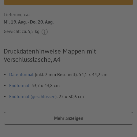
Lieferung ca.:
Mi, 19. Aug. - Do, 20. Aug.
Gewicht: ca.
5,5 kg
Druckdatenhinweise Mappen mit
Verschlusslasche, A4
Datenformat
(inkl. 2 mm Beschnitt): 54,1 x 44,2 cm
Endformat
: 53,7 x 43,8 cm
Endformat (geschlossen)
: 22 x 30,6 cm
Besonderheiten bei der Druckdatenerstellung:
Bitte entfernen Sie die Stanzkontur aus der
Mehr anzeigen
Downloadvorlage, bevor Sie Ihre Druckdaten generieren.
Bitte verdeutlichen Sie uns den Stand der Stanzkontur