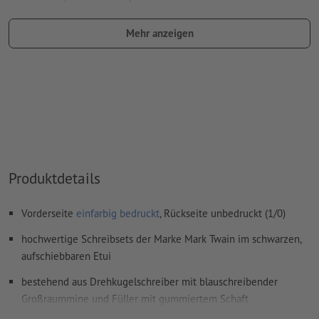
Benennung des Farbfelds: "Laser"
Mehr anzeigen
Farbtyp: Vollton
Farbwert: frei wählbar
Hinweis: diese "Farbe" dient lediglich Produktionszwecken,
es ist keine farbliche Gravur
Das druckfertige PDF darf nur Vektoren enthalten; JPEG-
oder TIFF- Bilder und -Vorlagen sind nicht geeignet
Produktdetails
Weitere Informationen und Tipps zu
Vektordaten
finden Sie
in unserem Hilfecenter.
Vorderseite
einfarbig bedruckt
, Rückseite unbedruckt (1/0)
Rechtschreib- und Satzfehler
werden von uns nicht geprüft
hochwertige Schreibsets der Marke Mark Twain im schwarzen,
aufschiebbaren Etui
Wie lege ich Druckdaten richtig an?
bestehend aus Drehkugelschreiber mit blauschreibender
Großraummine und Füller mit gummiertem Schaft