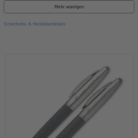
Größe: 7,8 x 3,7 x 19,5 cm
Mehr anzeigen
Material: Gummi, Metall
Sicherheits- & Herstellerdetails
Hinweis: Bitte beachten Sie, dass bei Naturmaterialien die
Gravurfarben unterschiedlich ausfallen können.
Produktmarke: Mark Twain
Verpackung: Karton
Verarbeitung: Lasergravur
Gravurstand: jeweils rechts vom Clip