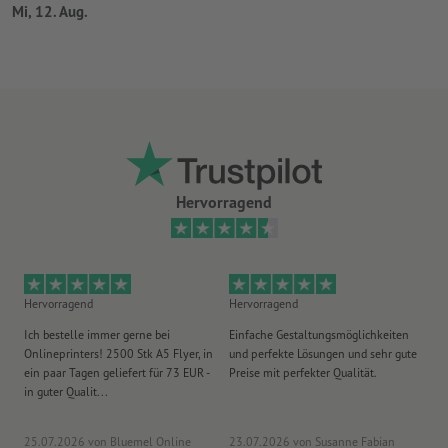
Mi, 12. Aug.
Hervorragend
Hervorragend
Hervorragend
He
Ich bestelle immer gerne bei
Einfache Gestaltungsmöglichkeiten
Ex
Onlineprinters! 2500 Stk A5 Flyer, in
und perfekte Lösungen und sehr gute
Vi
ein paar Tagen geliefert für 73 EUR -
Preise mit perfekter Qualität.
au
in guter Qualit...
pü
25.07.2026
von Bluemel Online
23.07.2026
von Susanne Fabian
15