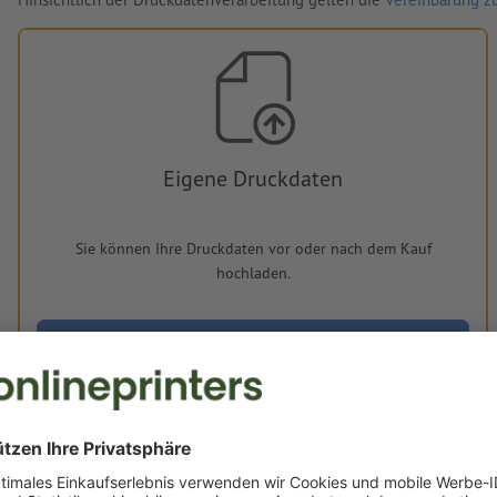
Eigene Druckdaten
Sie können Ihre Druckdaten vor oder nach dem Kauf
hochladen.
Jetzt hochladen
Lieferung ca.:
€ 48,61
€ 58