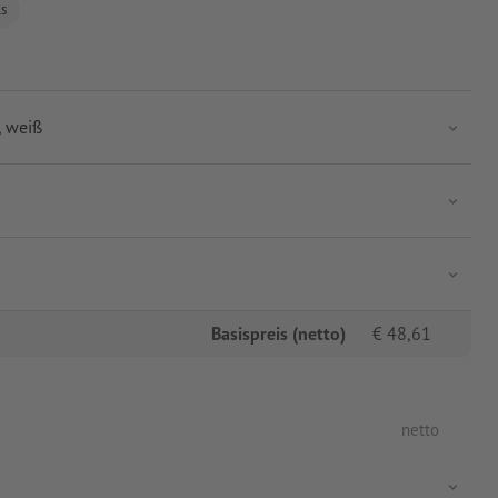
ls
 weiß
Basispreis (netto)
€
48,61
netto