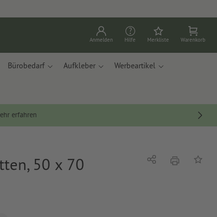
Anmelden
Hilfe
Merkliste
Warenkorb
Bürobedarf
Aufkleber
Werbeartikel
ehr erfahren
ten, 50 x 70
Drucken
Teilen
Auf die