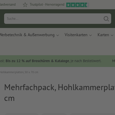
dardversand
Trustpilot - Hervorragend
Werbetechnik & Außenwerbung
Visitenkarten
Karten
ust:
Bis zu 12 % auf Broschüren & Kataloge
, je nach Bestellwert.
M
Hohlkammerplatten, 50 x 70 cm
Mehrfachpack, Hohlkammerplat
cm