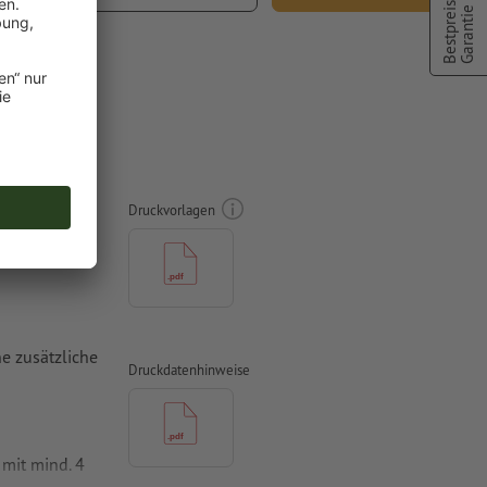
Bestpreis
% MwSt.
Garantie
Druckvorlagen
e zusätzliche
Druckdatenhinweise
mit mind. 4