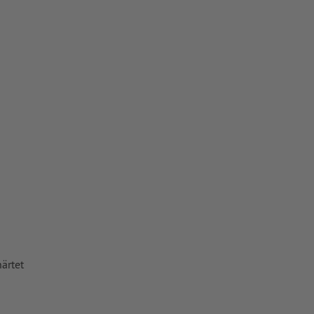
vertiert
 Papiere,
piere
ärtet