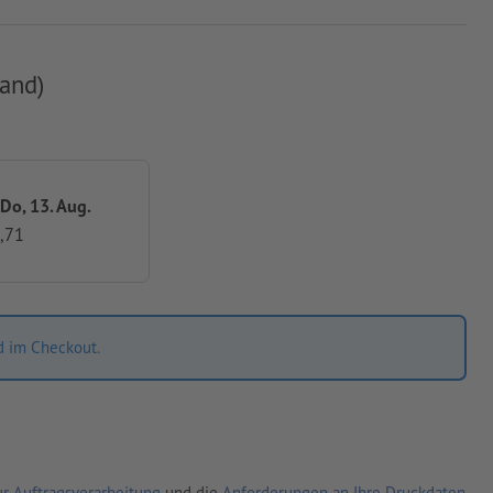
and)
 Do, 13. Aug.
,71
d im Checkout.
r Auftragsverarbeitung
und die
Anforderungen an Ihre Druckdaten