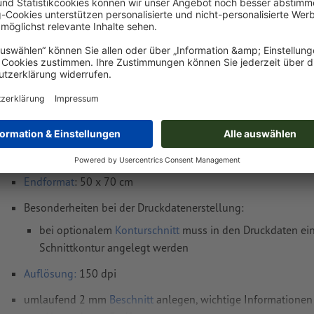
Fr, 14. Aug. - Mo, 17. Aug.
netto
inkl. 20
Gewicht: ca.
210 g
Druckdatenhinweise Mehrfachpack,
Hohlkammerplatten, 50 x 70 cm
Datenformat
(inkl. 2 mm Beschnitt): 50,4 x 70,4 cm
Endformat
: 50 x 70 cm
Besonderheiten bei der Druckdatenerstellung:
bei optionalem
Konturschnitt
muss in den Druckdaten ein
Schnittkontur angelegt werden
Auflösung:
150 dpi
umlaufend 2 mm
Beschnitt
anlegen, wichtige Informationen 