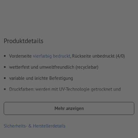
Inhalte von
Formularfeldern
werden mitgedruckt
Wie lege ich Druckdaten richtig an?
Produktdetails
Vorderseite
vierfarbig bedruckt
, Rückseite unbedruckt (4/0)
wetterfest und umweltfreundlich (recyclebar)
variable und leichte Befestigung
Druckfarben: werden mit UV-Technologie getrocknet und
gehärtet
optional mit Konturschnitt erhältlich
Mehr anzeigen
Sicherheits- & Herstellerdetails