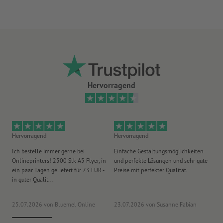
Hervorragend
Hervorragend
Hervorragend
He
Ich bestelle immer gerne bei
Einfache Gestaltungsmöglichkeiten
Ex
Onlineprinters! 2500 Stk A5 Flyer, in
und perfekte Lösungen und sehr gute
Vi
ein paar Tagen geliefert für 73 EUR -
Preise mit perfekter Qualität.
au
in guter Qualit...
pü
25.07.2026
von Bluemel Online
23.07.2026
von Susanne Fabian
15