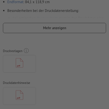
Endformat
: 84,1 x 118,9 cm
Besonderheiten bei der Druckdatenerstellung:
bei optionalem
Konturschnitt
muss in den Druckdaten eine
zusätzliche Schnittkontur angelegt werden
Mehr anzeigen
Auflösung:
150 dpi
umlaufend 2 mm
Beschnitt
anlegen, wichtige Informationen
mit mind. 4 mm Abstand zum Endformat
Druckvorlagen
Schriften
müssen vollständig eingebettet oder in Kurven
konvertiert werden
Farbmodus:
CMYK, FOGRA51 (PSO Coated v3) für gestrichene
Papiere, FOGRA52 (PSO Uncoated v3 FOGRA52) für
ungestrichene Papiere
Druckdatenhinweise
Rechtschreib- und Satzfehler
werden von uns nicht geprüft
Überdruckeneinstellungen
werden von uns nicht geprüft
Kommentare
werden gelöscht und nicht gedruckt