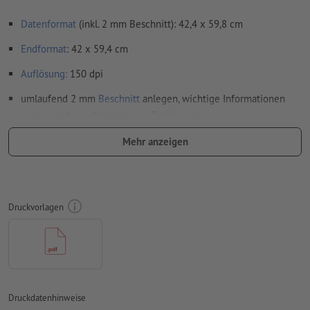
Datenformat
(inkl. 2 mm Beschnitt): 42,4 x 59,8 cm
Endformat
: 42 x 59,4 cm
Auflösung:
150 dpi
umlaufend 2 mm
Beschnitt
anlegen, wichtige Informationen
mit mind. 4 mm Abstand zum Endformat
Schriften
müssen vollständig eingebettet oder in Kurven
Mehr anzeigen
konvertiert werden
Farbmodus:
CMYK, FOGRA51 (PSO Coated v3) für gestrichene
Papiere, FOGRA52 (PSO Uncoated v3 FOGRA52) für
Druckvorlagen
ungestrichene Papiere
Rechtschreib- und Satzfehler
werden von uns nicht geprüft
Überdruckeneinstellungen
werden von uns nicht geprüft
Kommentare
werden gelöscht und nicht gedruckt
Druckdatenhinweise