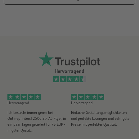
Bilddatenbanken – Wir verraten Ihnen
hier
mit welchen
Lieferung: gerollt
Hervorragend
Hervorragend
Hervorragend
He
Ich bestelle immer gerne bei
Einfache Gestaltungsmöglichkeiten
Ex
Onlineprinters! 2500 Stk A5 Flyer, in
und perfekte Lösungen und sehr gute
Vi
ein paar Tagen geliefert für 73 EUR -
Preise mit perfekter Qualität.
au
in guter Qualit...
pü