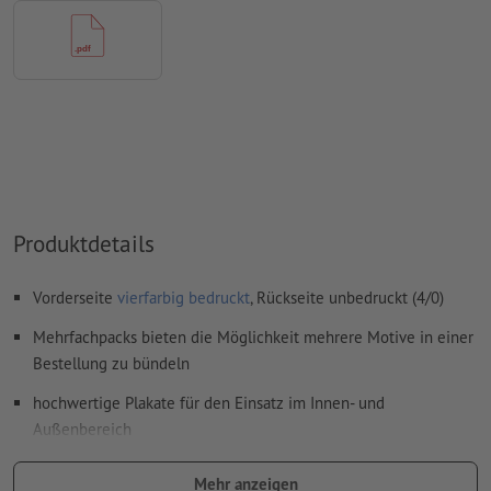
Inhalte von
Formularfeldern
werden mitgedruckt
Wie lege ich Druckdaten richtig an?
Produktdetails
Vorderseite
vierfarbig bedruckt
, Rückseite unbedruckt (4/0)
Mehrfachpacks bieten die Möglichkeit mehrere Motive in einer
Bestellung zu bündeln
hochwertige Plakate für den Einsatz im Innen- und
Außenbereich
Lassen Sie sich inspirieren und sparen Sie mit kostenlosen
Mehr anzeigen