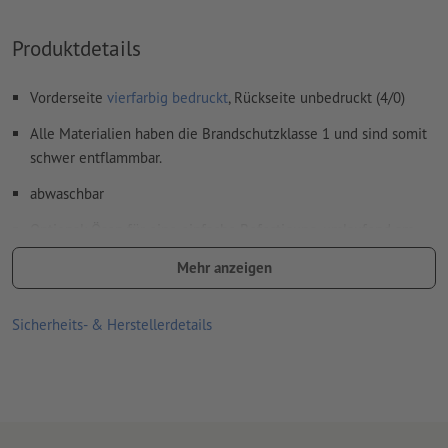
Produktdetails
Vorderseite
vierfarbig bedruckt
, Rückseite unbedruckt (4/0)
Alle Materialien haben die Brandschutzklasse 1 und sind somit
schwer entflammbar.
abwaschbar
Optional: Ösen für eine einfache Befestigung, umlaufend am
Rand im Abstand von etwa 50 cm platziert.
Mehr anzeigen
Ösen werden gemäß Leserichtung verarbeitet
Sicherheits- & Herstellerdetails
optionale Zusatzartikel: Spannsets
je nach Größe der Plane erhalten Sie die optimale Anzahl an
Spannsets, die Sie zum sicheren Befestigen benötigen
mehr Informationen zu den Spannsets finden Sie in der
Infobox