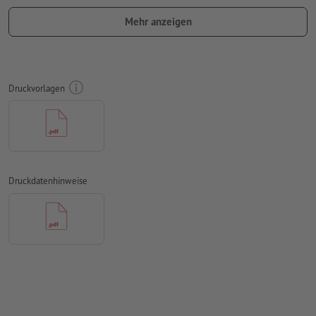
mit mind. 50 mm Abstand zum Endformat
Mehr anzeigen
Schriften
müssen vollständig eingebettet oder in Kurven
konvertiert werden
Farbmodus:
CMYK, FOGRA51 (PSO Coated v3)
Druckvorlagen
Rechtschreib- und Satzfehler
werden von uns nicht geprüft
Überdruckeneinstellungen
werden von uns nicht geprüft
Kommentare
werden gelöscht und nicht gedruckt
Druckdatenhinweise
Inhalte von
Formularfeldern
werden mitgedruckt
Wie lege ich Druckdaten richtig an?