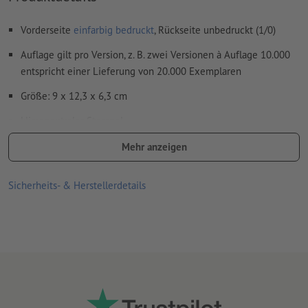
Vorderseite
einfarbig bedruckt
, Rückseite unbedruckt (1/0)
Auflage gilt pro Version, z. B. zwei Versionen à Auflage 10.000
entspricht einer Lieferung von 20.000 Exemplaren
Größe: 9 x 12,3 x 6,3 cm
klimaneutraler Stempel
Die Stempel sind in verschiedenen Größen erhältlich
Mehr anzeigen
Lieferumfang: Stempel inklusive Stempelkissen und
Sicherheits- & Herstellerdetails
Stempelplatte