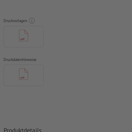
Schriftgröße: mindestens 7 Pt, dünnste Linie der Schrift 0,2
mm
Druckvorlagen
Unser Tipp:
Verwenden Sie serifenlose Schriften wie Arial,
Verdana oder Helvetica für einen optimalen Abdruck
Abstand Motiv zum Endformat: mindestens 1 mm
Linienstärke: mindestens 1 Pt (0,4 mm)
Druckdatenhinweise
Auflösung:
600 dpi
Wie lege ich Druckdaten richtig an?
Produktdetails