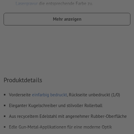
Lasergravur
die entsprechende Farbe zu.
Benennung des Farbfelds: "Laser"
Mehr anzeigen
Farbtyp: Vollton
Farbwert: frei wählbar
Hinweis: diese "Farbe" dient lediglich Produktionszwecken,
es ist keine farbliche Gravur
Das druckfertige PDF darf nur Vektoren enthalten; JPEG-
oder TIFF- Bilder und -Vorlagen sind nicht geeignet
Produktdetails
Weitere Informationen und Tipps zu
Vektordaten
finden Sie
in unserem Hilfecenter.
Vorderseite
einfarbig bedruckt
, Rückseite unbedruckt (1/0)
Rechtschreib- und Satzfehler
werden von uns nicht geprüft
Eleganter Kugelschreiber und stilvoller Rollerball
Wie lege ich Druckdaten richtig an?
Aus recyceltem Edelstahl mit angenehmer Rubber-Oberfläche
Edle Gun-Metal-Applikationen für eine moderne Optik