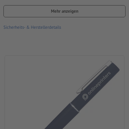
Dezente Platzierung rechts vom Clip auf beiden Schreibgeräten
Mehr anzeigen
Bitte beachten Sie, dass die dargestellten Farben oder die
Veredelung auf dem Bildschirm aufgrund der Lichtverhältnisse
Sicherheits- & Herstellerdetails
oder der Monitoreinstellung von den tatsächlichen
Produktfarben abweichen können
Material: rostfreier Edelstahl
Mine: blauschreibend
Produktmarke: MoLu
Verpackung: Karton
Verarbeitung: Lasergravur
Druckstand: rechts vom Clip