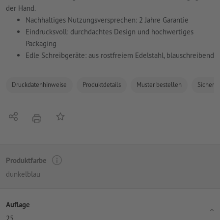
der Hand.
Nachhaltiges Nutzungsversprechen: 2 Jahre Garantie
Eindrucksvoll: durchdachtes Design und hochwertiges
Packaging
Edle Schreibgeräte: aus rostfreiem Edelstahl, blauschreibend
Druckdatenhinweise
Produktdetails
Muster bestellen
Sicherhe
Teilen
Auf die Merkliste
Drucken
Produktfarbe
dunkelblau
Auflage
25