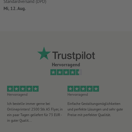
Standardversand (DPD)
Mi, 12. Aug.
Hervorragend
Hervorragend
Hervorragend
He
Ich bestelle immer gerne bei
Einfache Gestaltungsmöglichkeiten
Ex
Onlineprinters! 2500 Stk A5 Flyer, in
und perfekte Lösungen und sehr gute
Vi
ein paar Tagen geliefert für 73 EUR -
Preise mit perfekter Qualität.
au
in guter Qualit...
pü