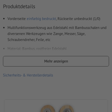
Weitere Informationen und Tipps zu
Vektordaten
finden Sie
Produktdetails
in unserem Hilfecenter.
Rechtschreib- und Satzfehler
werden von uns nicht geprüft
Vorderseite
einfarbig bedruckt
, Rückseite unbedruckt (1/0)
Hinweis: Bitte beachten Sie, dass bei Naturmaterialien die
Multifunktionswerkzeug aus Edelstahl mit Bambusschalen und
Gravurfarben unterschiedlich ausfallen können.
diversenen Werkzeugen wie Zange, Messer, Säge,
Schraubendreher, Feile, etc
Wie lege ich Druckdaten richtig an?
Material: Bambus, rostfreier Edelstahl
Größe: 7,2 x 3,5 x 1,8 cm
Mehr anzeigen
Verpackung: Karton
Sicherheits- & Herstellerdetails
Verarbeitung: Lasergravur
Gravurstand: auf einer Seite des Griffs