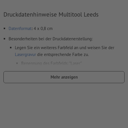
Druckdatenhinweise Multitool Leeds
Datenformat
:
4 x 0,8 cm
Besonderheiten bei der Druckdatenerstellung:
Legen Sie ein weiteres Farbfeld an und weisen Sie der
Lasergravur
die entsprechende Farbe zu.
Benennung des Farbfelds: "Laser"
Farbtyp: Vollton
Mehr anzeigen
Farbwert: frei wählbar
Hinweis: diese "Farbe" dient lediglich Produktionszwecken,
es ist keine farbliche Gravur
Das druckfertige PDF darf nur Vektoren enthalten; JPEG-
oder TIFF- Bilder und -Vorlagen sind nicht geeignet