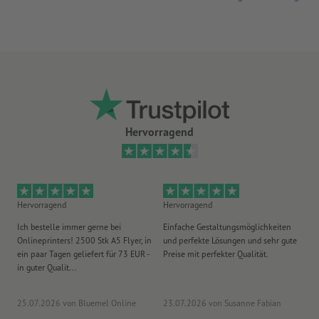
Hervorragend
Hervorragend
Hervorragend
He
Ich bestelle immer gerne bei
Einfache Gestaltungsmöglichkeiten
Ex
Onlineprinters! 2500 Stk A5 Flyer, in
und perfekte Lösungen und sehr gute
Vi
ein paar Tagen geliefert für 73 EUR -
Preise mit perfekter Qualität.
au
in guter Qualit...
pü
25.07.2026
von Bluemel Online
23.07.2026
von Susanne Fabian
15