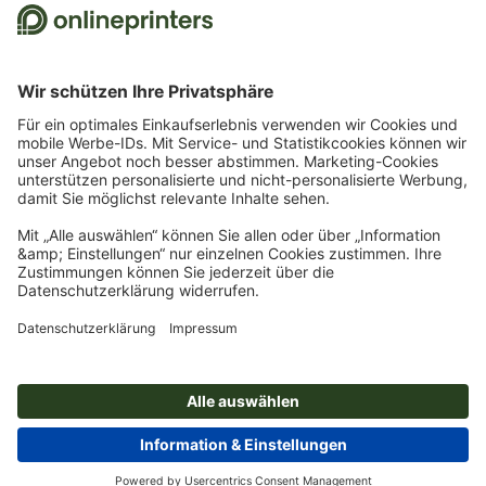
Bestellung ist nur ein Gutscheincode einlösbar. Mehrfach einlösbar. Keine
Barauszahlung. Nicht mit weiteren Aktionen kombinierbar. Die Aktion gilt bis
einschließlich 31.8.2026.
2
Sie erhalten zunächst eine E-Mail, in der Sie die Anmeldung zum Newsletter durch
einen Klick bestätigen. Erst dann senden wir Ihnen den Rabattcode und künftig
unseren Newsletter zu. Natürlich können Sie sich jederzeit wieder abmelden.
Maximale Höhe des Rabatts: 150 € des Bestellwerts (netto). Einmalig einlösbar.
Kein Mindestbestellwert. Keine Barauszahlung. Nicht mit weiteren Aktionen oder
Gutscheincodes kombinierbar.
Der Gutschein ist nach Erhalt sechs Wochen gültig.
3
Einfach den Gutscheincode STICKYNOTES26-20 im dafür vorgesehenen Feld im
Warenkorb eintragen und auf ausgewählte Produkte sparen. Kein
Mindestbestellwert. Mehrfach einlösbar. Keine Barauszahlung. Nicht mit weiteren
Aktionen kombinierbar. Die Aktion gilt bis einschließlich 31.08.2026.
4
Einfach den Gutscheincode CALENDARS10-26 im dafür vorgesehenen Feld im
Warenkorb eintragen und auf ausgewählte Produkte sparen. Kein
Mindestbestellwert. Mehrfach einlösbar. Keine Barauszahlung. Nicht mit weiteren
Aktionen kombinierbar. Die Aktion gilt bis einschließlich 31.08.2026.