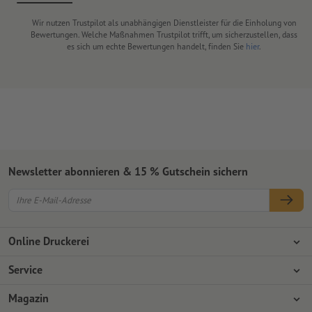
Wir nutzen Trustpilot als unabhängigen Dienstleister für die Einholung von
Bewertungen. Welche Maßnahmen Trustpilot trifft, um sicherzustellen, dass
es sich um echte Bewertungen handelt, finden Sie
hier
.
Newsletter abonnieren & 15 % Gutschein sichern
Online Druckerei
Über Onlineprinters
Service
Presse
Zahlungsarten
Magazin